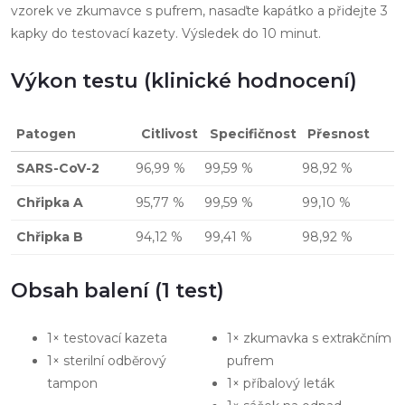
vzorek ve zkumavce s pufrem, nasaďte kapátko a přidejte 3
kapky do testovací kazety. Výsledek do 10 minut.
Výkon testu (klinické hodnocení)
Patogen
Citlivost
Specifičnost
Přesnost
SARS-CoV-2
96,99 %
99,59 %
98,92 %
Chřipka A
95,77 %
99,59 %
99,10 %
Chřipka B
94,12 %
99,41 %
98,92 %
Obsah balení (1 test)
1× testovací kazeta
1× zkumavka s extrakčním
1× sterilní odběrový
pufrem
tampon
1× příbalový leták