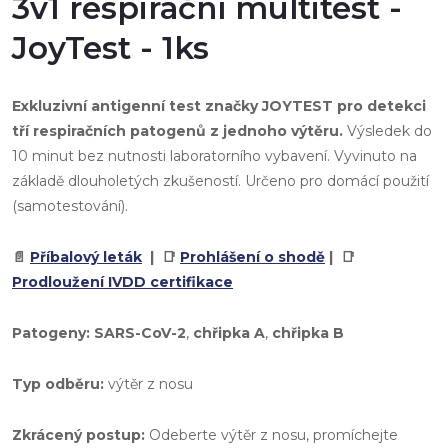
3v1 respirační multitest -
JoyTest - 1ks
Exkluzivní antigenní test značky JOYTEST pro detekci
tří respiračních patogenů z jednoho výtěru.
Výsledek do
10 minut bez nutnosti laboratorního vybavení. Vyvinuto na
základě dlouholetých zkušeností. Určeno pro domácí použití
(samotestování).
📄
Příbalový leták
| 📑
Prohlášení o shodě
| 📑
Prodloužení IVDD certifikace
Patogeny:
SARS-CoV-2
,
chřipka A
,
chřipka B
Typ odběru:
výtěr z nosu
Zkrácený postup:
Odeberte výtěr z nosu, promíchejte