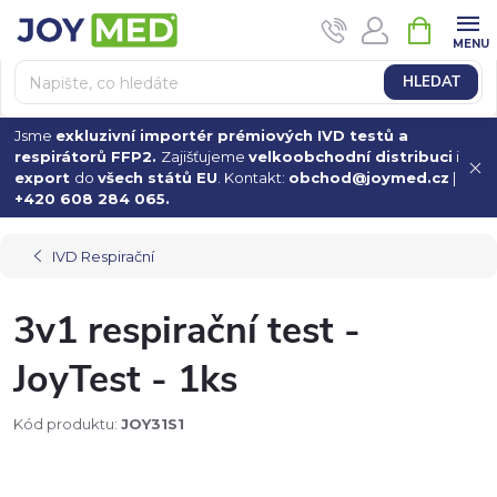
Přejít
NÁKUPN
na
KOŠÍK
obsah
HLEDAT
Jsme
exkluzivní importér prémiových IVD testů a
respirátorů FFP2.
Zajišťujeme
velkoobchodní distribuci
i
export
do
všech států EU
. Kontakt:
obchod@joymed.cz
|
+420 608 284 065.
IVD Respirační
3v1 respirační test -
JoyTest - 1ks
Kód produktu:
JOY31S1