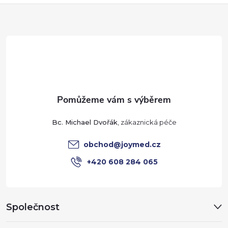
Z
á
p
a
t
Bc. Michael Dvořák
í
obchod
@
joymed.cz
+420 608 284 065
Společnost