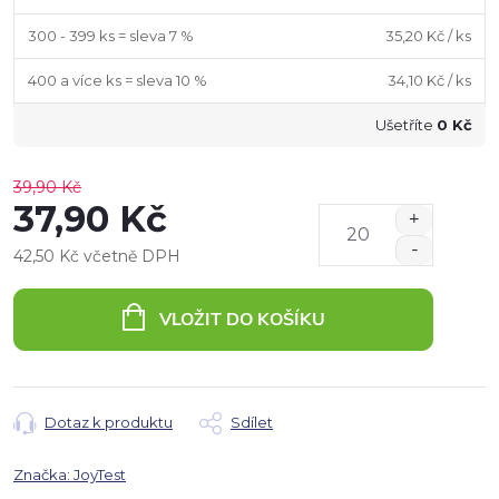
300 - 399 ks = sleva 7 %
35,20 Kč
/ ks
400 a více ks = sleva 10 %
34,10 Kč
/ ks
Ušetříte
0 Kč
39,90 Kč
37,90 Kč
42,50 Kč včetně DPH
Měrná
cena:
VLOŽIT DO KOŠÍKU
Dotaz k produktu
Sdílet
Značka:
JoyTest