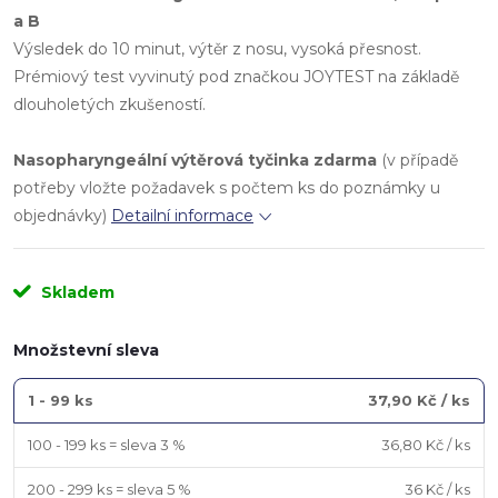
a B
Výsledek do 10 minut, výtěr z nosu, vysoká přesnost.
Prémiový test vyvinutý pod značkou JOYTEST na základě
dlouholetých zkušeností.
Nasopharyngeální výtěrová tyčinka zdarma
(v případě
potřeby vložte požadavek s počtem ks do poznámky u
objednávky)
Detailní informace
Skladem
Množstevní sleva
1 - 99 ks
37,90 Kč
/ ks
100 - 199 ks = sleva 3 %
36,80 Kč
/ ks
200 - 299 ks = sleva 5 %
36 Kč
/ ks