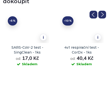
dokoupit
–5 %
–10 %
i
i
SARS-CoV-2 test -
4v1 respirační test -
SingClean - 1ks
CorDx - 1ks
17,0 Kč
40,4 Kč
od:
od:
Skladem
Skladem
DO KOŠÍKU
DO KOŠÍKU