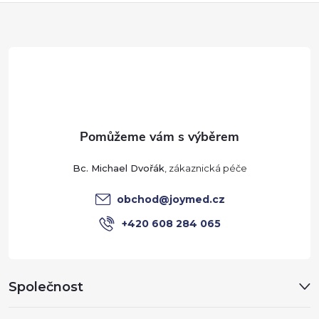
k
Z
y
á
v
p
ý
p
a
i
t
Bc. Michael Dvořák
s
í
u
obchod
@
joymed.cz
+420 608 284 065
Společnost