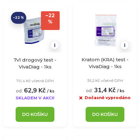
u
u
k
–22
–22 %
k
%
t
t
i
i
ů
ů
Kratom (KRA) test -
7v1 drogový test -
VivaDiag - 1ks
VivaDiag - 1ks
35,2 Kč včetně DPH
70,4 Kč včetně DPH
31,4 Kč
62,9 Kč
od:
od:
/ ks
/ ks
Dočasně vyprodáno
SKLADEM V AKCI!
DO KOŠÍKU
DO KOŠÍKU