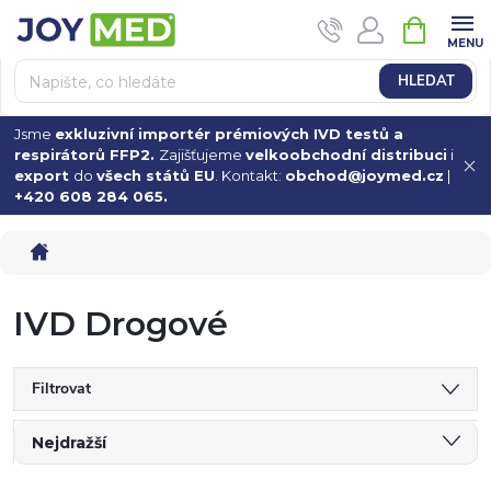
Přejít
NÁKUPN
na
KOŠÍK
obsah
HLEDAT
Jsme
exkluzivní importér prémiových IVD testů a
respirátorů FFP2.
Zajišťujeme
velkoobchodní distribuci
i
export
do
všech států EU
. Kontakt:
obchod@joymed.cz
|
+420 608 284 065.
Domů
IVD Drogové
Filtrovat
Ř
Nejdražší
Nejlevnější