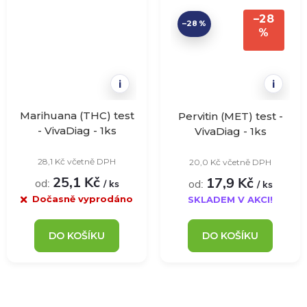
–28
–28 %
%
i
i
Marihuana (THC) test
Pervitin (MET) test -
- VivaDiag - 1ks
VivaDiag - 1ks
28,1 Kč včetně DPH
20,0 Kč včetně DPH
25,1 Kč
17,9 Kč
od:
od:
/ ks
/ ks
Dočasně vyprodáno
SKLADEM V AKCI!
DO KOŠÍKU
DO KOŠÍKU