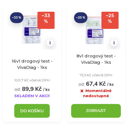
a
V
Nejprodávanější
z
–33
–25
–33 %
–25 %
ý
%
%
Abecedně
e
p
n
i
i
i
í
8v1 drogový test -
16v1 drogový test -
s
VivaDiag - 1ks
VivaDiag - 1ks
p
75,5 Kč včetně DPH
p
100,7 Kč včetně DPH
67,4 Kč
od:
r
/ ks
89,9 Kč
od:
/ ks
r
Momentálně
SKLADEM V AKCI!
nedostupné
o
o
ZOBRAZIT
DO KOŠÍKU
d
d