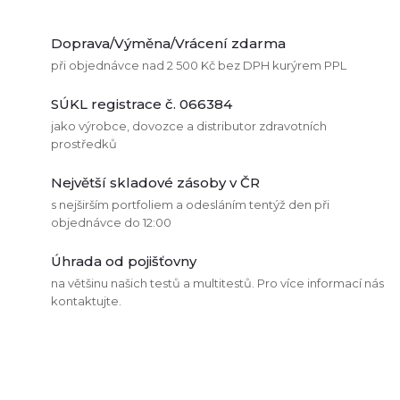
O
v
Doprava/Výměna/Vrácení zdarma
při objednávce nad 2 500 Kč bez DPH kurýrem PPL
l
SÚKL registrace č. 066384
á
jako výrobce, dovozce a distributor zdravotních
prostředků
d
Největší skladové zásoby v ČR
a
s nejširším portfoliem a odesláním tentýž den při
c
objednávce do 12:00
í
Úhrada od pojišťovny
na většinu našich testů a multitestů. Pro více informací nás
p
kontaktujte.
r
v