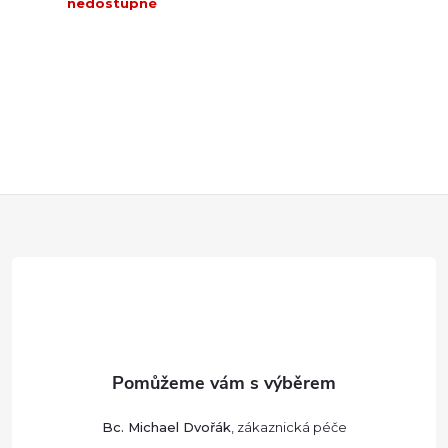
nedostupné
DO KOŠÍKU
Z
á
p
a
t
Bc. Michael Dvořák