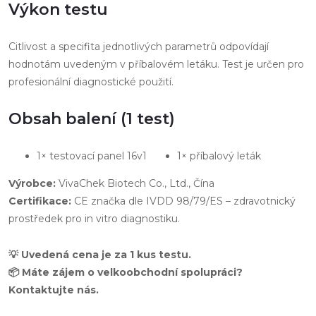
Výkon testu
Citlivost a specifita jednotlivých parametrů odpovídají
hodnotám uvedeným v příbalovém letáku. Test je určen pro
profesionální diagnostické použití.
Obsah balení (1 test)
1× testovací panel 16v1
1× příbalový leták
Výrobce:
VivaChek Biotech Co., Ltd., Čína
Certifikace:
CE značka dle IVDD 98/79/ES – zdravotnický
prostředek pro in vitro diagnostiku.
💡 Uvedená cena je za 1 kus testu.
📦 Máte zájem o velkoobchodní spolupráci?
Kontaktujte nás.