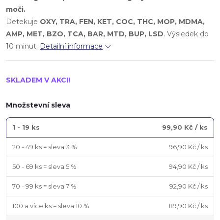
moči.
Detekuje
OXY, TRA, FEN, KET, COC, THC, MOP, MDMA,
AMP, MET, BZO, TCA, BAR, MTD, BUP, LSD
. Výsledek do
10 minut.
Detailní informace
SKLADEM V AKCI!
Množstevní sleva
1 - 19 ks
99,90 Kč
/ ks
20 - 49 ks = sleva 3 %
96,90 Kč
/ ks
50 - 69 ks = sleva 5 %
94,90 Kč
/ ks
70 - 99 ks = sleva 7 %
92,90 Kč
/ ks
100 a více ks = sleva 10 %
89,90 Kč
/ ks