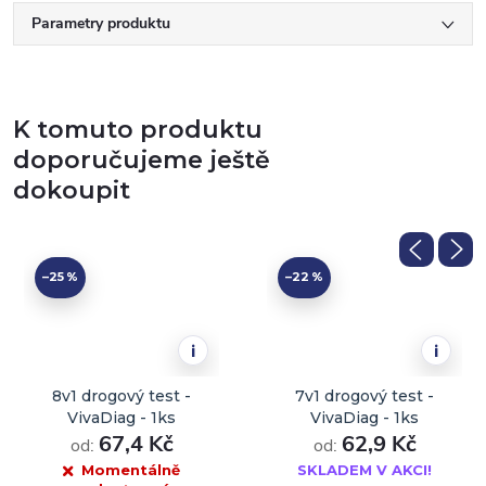
Parametry produktu
K tomuto produktu
doporučujeme ještě
dokoupit
–25 %
–22 %
i
i
8v1 drogový test -
7v1 drogový test -
VivaDiag - 1ks
VivaDiag - 1ks
67,4 Kč
62,9 Kč
od:
od:
Momentálně
SKLADEM V AKCI!