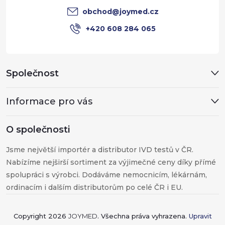
í
obchod
@
joymed.cz
+420 608 284 065
Společnost
Informace pro vás
O společnosti
Jsme největší importér a distributor IVD testů v ČR.
Nabízíme nejširší sortiment za výjimečné ceny díky přímé
spolupráci s výrobci. Dodáváme nemocnicím, lékárnám,
ordinacím i dalším distributorům po celé ČR i EU.
Copyright 2026
JOYMED
. Všechna práva vyhrazena.
Upravit