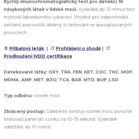
Rychlý imunochromatografický test pro detekci
16
návykových látek
v lidské moči.
Výsledek do 10 minut bez
nutnosti laboratorního vybavení. Vhodné pro zdravotnická
zařízení, pracoviště, lékárny či testování ve specializovaných
provozech.
📄
Příbalový leták
| 📑
Prohlášení o shodě
| 📑
Prodloužení IVDD certifikace
Detekované látky:
OXY
,
TRA
,
FEN
,
KET
,
COC
,
THC
,
MOP
,
MDMA
,
AMP
,
MET
,
BZO
,
TCA
,
BAR
,
MTD
,
BUP
,
LSD
Typ odběru:
vzorek moči
Zkrácený postup:
Odeberte čerstvý vzorek moči, ponořte
testovací panel do vzorku na 10–15 sekund. Výsledek
odečtěte do 10 minut.