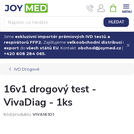
Přejít
NÁKUPN
na
KOŠÍK
obsah
HLEDAT
Jsme
exkluzivní importér prémiových IVD testů a
respirátorů FFP2.
Zajišťujeme
velkoobchodní distribuci
i
export
do
všech států EU
. Kontakt:
obchod@joymed.cz
|
+420 608 284 065.
IVD Drogové
16v1 drogový test -
VivaDiag - 1ks
Kód produktu:
VIVA161D1