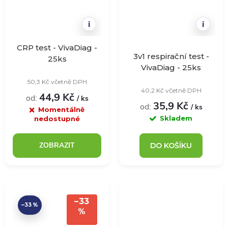
i
i
CRP test - VivaDiag -
3v1 respirační test -
25ks
VivaDiag - 25ks
50,3 Kč včetně DPH
40,2 Kč včetně DPH
44,9 Kč
od:
/ ks
35,9 Kč
od:
/ ks
Momentálně
Skladem
nedostupné
ZOBRAZIT
DO KOŠÍKU
–33
–33 %
%