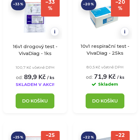
z
–33
–20
–33 %
–20 %
ý
%
%
Abecedně
e
p
n
i
i
i
í
10v1 respirační test -
16v1 drogový test -
s
VivaDiag - 25ks
VivaDiag - 1ks
p
80,5 Kč včetně DPH
100,7 Kč včetně DPH
p
71,9 Kč
89,9 Kč
od:
r
od:
/ ks
/ ks
r
Skladem
SKLADEM V AKCI!
o
o
DO KOŠÍKU
DO KOŠÍKU
d
d
u
u
–25
–22
–25 %
–22 %