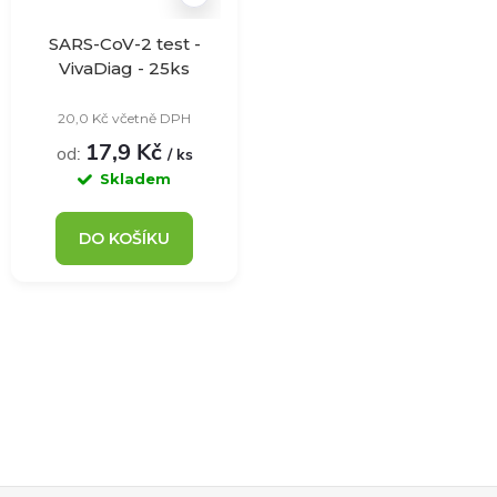
SARS-CoV-2 test -
VivaDiag - 25ks
20,0 Kč včetně DPH
17,9 Kč
od:
/ ks
Skladem
DO KOŠÍKU
O
v
l