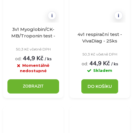
i
i
3v1 Myoglobin/CK-
4v1 respirační test -
MB/Troponin test -
VivaDiag - 25ks
VivaDiag - 1ks
50,3 Kč včetně DPH
50,3 Kč včetně DPH
44,9 Kč
od:
/ ks
44,9 Kč
od:
/ ks
Momentálně
Skladem
nedostupné
ZOBRAZIT
DO KOŠÍKU