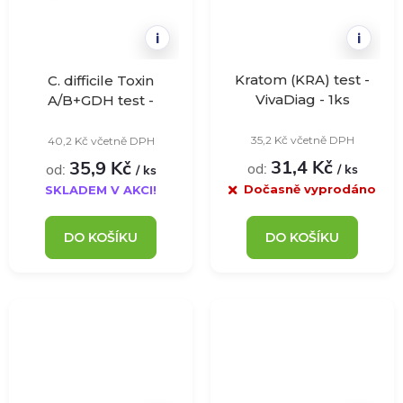
i
i
Kratom (KRA) test -
C. difficile Toxin
VivaDiag - 1ks
A/B+GDH test -
VivaDiag - 1ks
35,2 Kč včetně DPH
40,2 Kč včetně DPH
31,4 Kč
35,9 Kč
od:
od:
/ ks
/ ks
Dočasně vyprodáno
SKLADEM V AKCI!
DO KOŠÍKU
DO KOŠÍKU