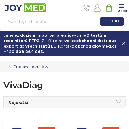
Přejít
NÁKUPN
na
KOŠÍK
obsah
HLEDAT
Jsme
exkluzivní importér prémiových IVD testů a
respirátorů FFP2.
Zajišťujeme
velkoobchodní distribuci
i
export
do
všech států EU
. Kontakt:
obchod@joymed.cz
|
+420 608 284 065.
Prodávané značky
VivaDiag
Ř
Nejdražší
a
Nejlevnější
V
Nejprodávanější