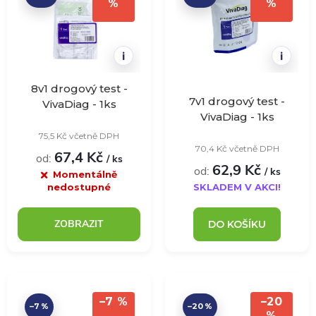
k
%
%
k
t
t
i
i
ů
ů
8v1 drogový test -
7v1 drogový test -
VivaDiag - 1ks
VivaDiag - 1ks
75,5 Kč včetně DPH
70,4 Kč včetně DPH
67,4 Kč
od:
/ ks
62,9 Kč
od:
/ ks
Momentálně
nedostupné
SKLADEM V AKCI!
ZOBRAZIT
DO KOŠÍKU
–7 %
–20
–7 %
–20 %
%