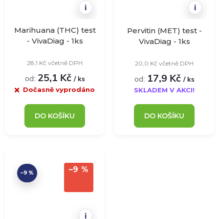
i
i
Marihuana (THC) test
Pervitin (MET) test -
- VivaDiag - 1ks
VivaDiag - 1ks
28,1 Kč včetně DPH
20,0 Kč včetně DPH
25,1 Kč
17,9 Kč
od:
od:
/ ks
/ ks
Dočasně vyprodáno
SKLADEM V AKCI!
DO KOŠÍKU
DO KOŠÍKU
–9 %
–9 %
i