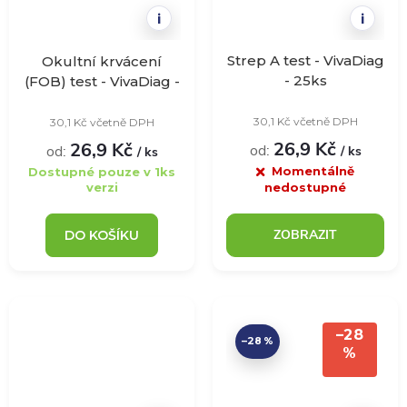
i
i
Strep A test - VivaDiag
Okultní krvácení
- 25ks
(FOB) test - VivaDiag -
25ks
30,1 Kč včetně DPH
30,1 Kč včetně DPH
26,9 Kč
26,9 Kč
od:
od:
/ ks
/ ks
Momentálně
Dostupné pouze v 1ks
verzi
nedostupné
ZOBRAZIT
DO KOŠÍKU
–28
–28 %
%