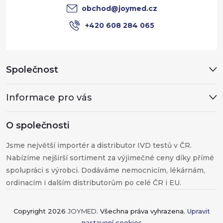
í
obchod
@
joymed.cz
+420 608 284 065
Společnost
Informace pro vás
O společnosti
Jsme největší importér a distributor IVD testů v ČR.
Nabízíme nejširší sortiment za výjimečné ceny díky přímé
spolupráci s výrobci. Dodáváme nemocnicím, lékárnám,
ordinacím i dalším distributorům po celé ČR i EU.
Copyright 2026
JOYMED
. Všechna práva vyhrazena.
Upravit
nastavení cookies