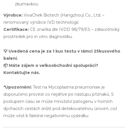
zkumavkou
Výrobce:
VivaChek Biotech (Hangzhou) Co., Ltd. –
renomovaný výrobce IVD technologií.
Certifikace:
CE značka dle IVDD 98/79/ES – zdravotnický
prostředek pro in vitro diagnostiku.
💡 Uvedená cena je za 1 kus testu v rámci 25kusového
balení.
📦 Máte zájem o velkoobchodní spolupráci?
Kontaktujte nás.
*Upozornění:
Test na Mycoplasma pneumoniae je
doporučeno provést co nejdříve po nástupu příznaků. S
postupem času se může množství patogenu v horních
dýchacích cestách snížit pod detekovatelnou úroveň, což
může vést k falešně negativnímu výsledku.