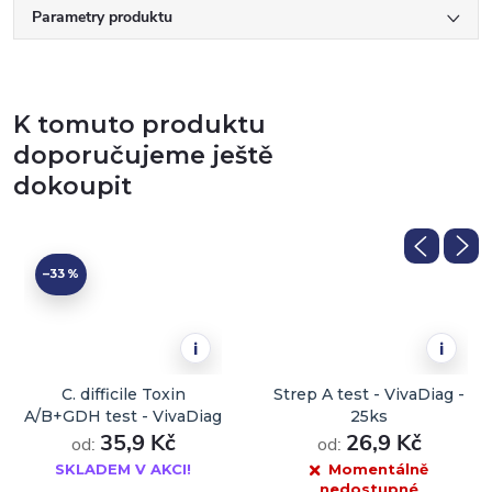
Parametry produktu
K tomuto produktu
doporučujeme ještě
dokoupit
–33 %
i
i
C. difficile Toxin
Strep A test - VivaDiag -
A/B+GDH test - VivaDiag
25ks
35,9 Kč
- 1ks
26,9 Kč
od:
od:
SKLADEM V AKCI!
Momentálně
nedostupné