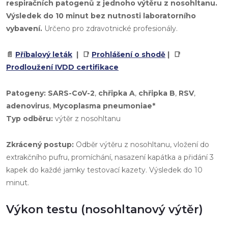
respiračních patogenů z jednoho výtěru z nosohltanu.
Výsledek do 10 minut bez nutnosti laboratorního
vybavení.
Určeno pro zdravotnické profesionály.
📄
Příbalový leták
| 📑
Prohlášení o shodě
| 📑
Prodloužení IVDD certifikace
Patogeny:
SARS-CoV-2
,
chřipka A
,
chřipka B
,
RSV
,
adenovirus
,
Mycoplasma pneumoniae*
Typ odběru:
výtěr z nosohltanu
Zkrácený postup:
Odběr výtěru z nosohltanu, vložení do
extrakčního pufru, promíchání, nasazení kapátka a přidání 3
kapek do každé jamky testovací kazety. Výsledek do 10
minut.
Výkon testu (nosohltanový výtěr)