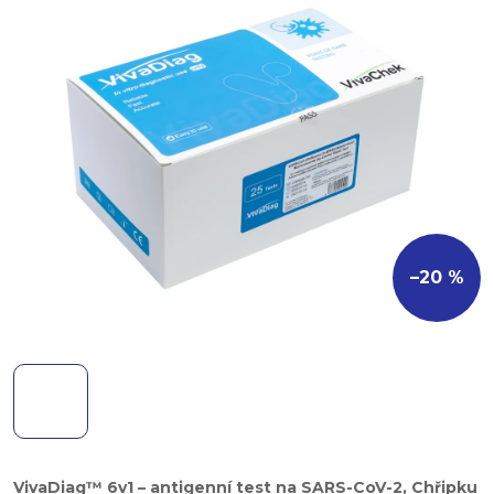
–20 %
VivaDiag™ 6v1 – antigenní test na
SARS-CoV-2
, C
hřipku