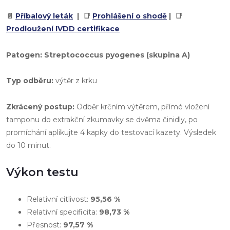
📄
Příbalový leták
| 📑
Prohlášení o shodě
| 📑
Prodloužení IVDD certifikace
Patogen:
Streptococcus pyogenes (skupina A)
Typ odběru:
výtěr z krku
Zkrácený postup:
Odběr krčním výtěrem, přímé vložení
tamponu do extrakční zkumavky se dvěma činidly, po
promíchání aplikujte 4 kapky do testovací kazety. Výsledek
do 10 minut.
Výkon testu
Relativní citlivost:
95,56 %
Relativní specificita:
98,73 %
Přesnost:
97,57 %