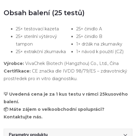
Obsah balení (25 testů)
25× testovací kazeta
25× činidlo A
25× sterilní výtěrový
25× činidlo B
tampon
1× držák na zkumavky
25× extrakční zkumavka
1× návod k použití (CZ)
Výrobce:
VivaChek Biotech (Hangzhou) Co., Ltd., Čína
Certifikace:
CE značka dle IVDD 98/79/ES – zdravotnický
prostředek pro in vitro diagnostiku.
💡 Uvedená cena je za 1 kus testu v rámci 25kusového
balení.
📦 Máte zájem o velkoobchodní spolupráci?
Kontaktujte nás.
Parametry produktu