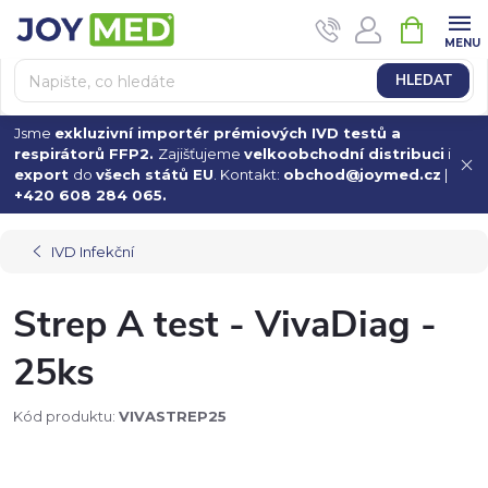
Přejít
NÁKUPN
na
KOŠÍK
obsah
HLEDAT
Jsme
exkluzivní importér prémiových IVD testů a
respirátorů FFP2.
Zajišťujeme
velkoobchodní distribuci
i
export
do
všech států EU
. Kontakt:
obchod@joymed.cz
|
+420 608 284 065.
IVD Infekční
Strep A test - VivaDiag -
25ks
Kód produktu:
VIVASTREP25