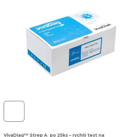
VivaDiag™ Strep A po 25ks – rychlý test na