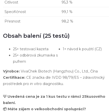
Citlivost
95,3 %
Specifičnost
99,1 %
Přesnost
98,2 %
Obsah balení (25 testů)
25× testovací kazeta
1× návod k použití (CZ)
25× odběrová zkumavka s
pufrem
Výrobce:
VivaChek Biotech (Hangzhou) Co., Ltd., Čína
Certifikace:
CE značka dle IVDD 98/79/ES – zdravotnický
prostředek pro in vitro diagnostiku.
💡 Uvedená cena je za 1 kus testu v rámci 25kusového
balení.
📦 Máte zájem o velkoobchodní spolupráci?