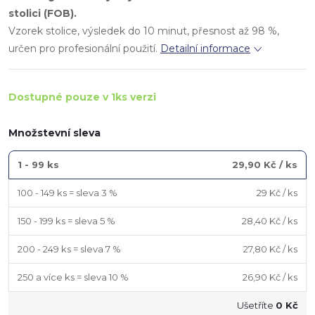
stolici (FOB).
Vzorek stolice, výsledek do 10 minut, přesnost až 98 %,
určen pro profesionální použití.
Detailní informace
Dostupné pouze v 1ks verzi
Množstevní sleva
1 - 99 ks
29,90 Kč
/ ks
100 - 149 ks = sleva 3 %
29 Kč
/ ks
150 - 199 ks = sleva 5 %
28,40 Kč
/ ks
200 - 249 ks = sleva 7 %
27,80 Kč
/ ks
250 a více ks = sleva 10 %
26,90 Kč
/ ks
Ušetříte
0 Kč