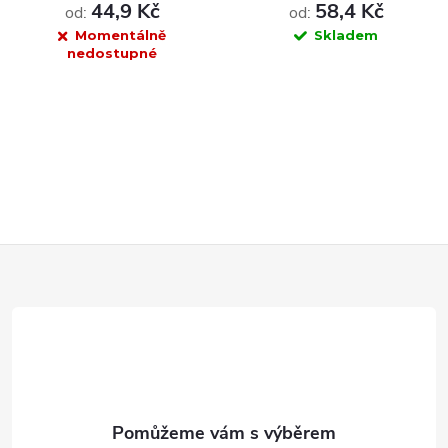
VivaDiag - 1ks
44,9 Kč
58,4 Kč
od:
od:
Momentálně
Skladem
nedostupné
DO KOŠÍKU
Z
á
p
a