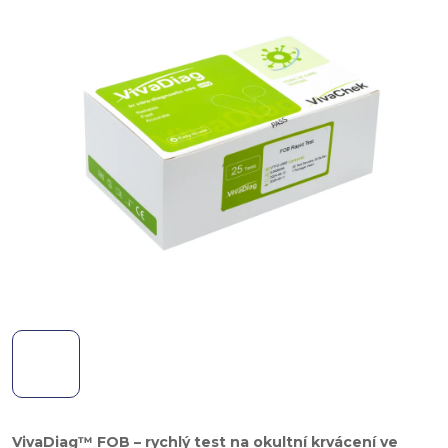
VivaDiag™ FOB – rychlý test na okultní krvácení ve