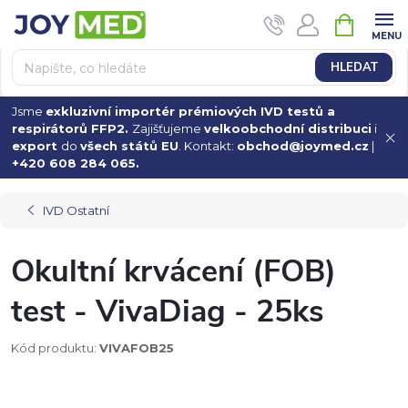
Přejít
NÁKUPN
na
KOŠÍK
obsah
HLEDAT
Jsme
exkluzivní importér prémiových IVD testů a
respirátorů FFP2.
Zajišťujeme
velkoobchodní distribuci
i
export
do
všech států EU
. Kontakt:
obchod@joymed.cz
|
+420 608 284 065.
IVD Ostatní
Okultní krvácení (FOB)
test - VivaDiag - 25ks
Kód produktu:
VIVAFOB25