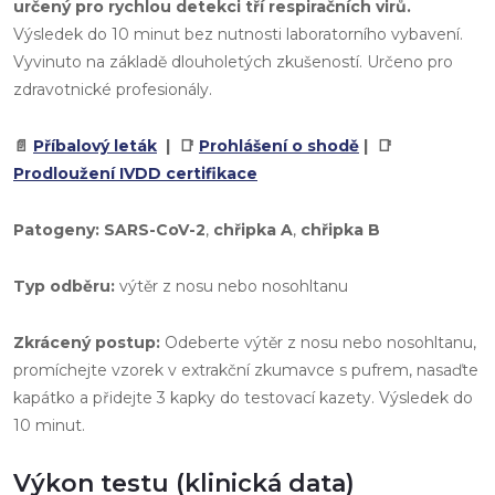
určený pro rychlou detekci tří respiračních virů.
Výsledek do 10 minut bez nutnosti laboratorního vybavení.
Vyvinuto na základě dlouholetých zkušeností. Určeno pro
zdravotnické profesionály.
📄
Příbalový leták
| 📑
Prohlášení o shodě
| 📑
Prodloužení IVDD certifikace
Patogeny:
SARS-CoV-2
,
chřipka A
,
chřipka B
Typ odběru:
výtěr z nosu nebo nosohltanu
Zkrácený postup:
Odeberte výtěr z nosu nebo nosohltanu,
promíchejte vzorek v extrakční zkumavce s pufrem, nasaďte
kapátko a přidejte 3 kapky do testovací kazety. Výsledek do
10 minut.
Výkon testu (klinická data)