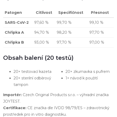
Patogen
Citlivost
Specifičnost
Přesnost
SARS-CoV-2
97,60 %
99,70 %
99,10 %
Chřipka A
94,70 %
98,20 %
97,70 %
Chřipka B
93,00 %
97,70 %
97,00 %
Obsah balení (20 testů)
20× testovací kazeta
20× zkumavka s pufrem
20× sterilní odběrový
1× návod k použití
tampon
Importér:
Czech Original Products s.r.o. – výhradní značka
JOYTEST.
Certifikace:
CE značka dle IVDD 98/79/ES – zdravotnický
prostředek pro in vitro diagnostiku.