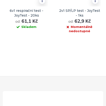
i
i
6v1 respirační test -
2v1 SP/LP test - JoyTest
JoyTest - 20ks
- 1ks
61,1 Kč
62,9 Kč
od:
od:
Skladem
Momentálně
nedostupné
DO KOŠÍKU
Z
á
p