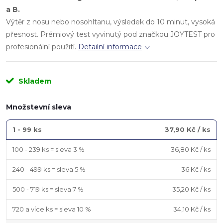
a B.
Výtěr z nosu nebo nosohltanu, výsledek do 10 minut, vysoká
přesnost. Prémiový test vyvinutý pod značkou JOYTEST pro
profesionální použití.
Detailní informace
Skladem
Množstevní sleva
1 - 99 ks
37,90 Kč
/ ks
100 - 239 ks = sleva 3 %
36,80 Kč
/ ks
240 - 499 ks = sleva 5 %
36 Kč
/ ks
500 - 719 ks = sleva 7 %
35,20 Kč
/ ks
720 a více ks = sleva 10 %
34,10 Kč
/ ks