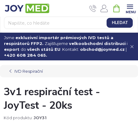
Přejít
NÁKUPN
na
KOŠÍK
obsah
HLEDAT
Jsme
exkluzivní importér prémiových IVD testů a
respirátorů FFP2.
Zajišťujeme
velkoobchodní distribuci
i
export
do
všech států EU
. Kontakt:
obchod@joymed.cz
|
+420 608 284 065.
IVD Respirační
3v1 respirační test -
JoyTest - 20ks
Kód produktu:
JOY31