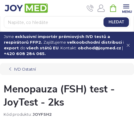
Přejít
NÁKUPN
na
KOŠÍK
obsah
HLEDAT
Jsme
exkluzivní importér prémiových IVD testů a
respirátorů FFP2.
Zajišťujeme
velkoobchodní distribuci
i
export
do
všech států EU
. Kontakt:
obchod@joymed.cz
|
+420 608 284 065.
IVD Ostatní
Menopauza (FSH) test -
JoyTest - 2ks
Kód produktu:
JOYFSH2