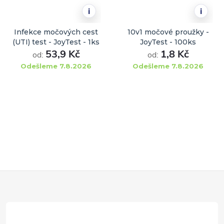
i
i
Infekce močových cest
10v1 močové proužky -
(UTI) test - JoyTest - 1ks
JoyTest - 100ks
53,9 Kč
1,8 Kč
od:
od:
Odešleme 7.8.2026
Odešleme 7.8.2026
DO KOŠÍKU
DO KOŠÍKU
Z
á