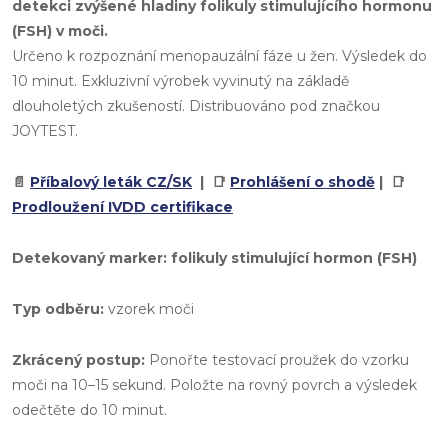
detekci zvýšené hladiny
folikuly stimulujícího hormonu
(FSH)
v moči.
Určeno k rozpoznání menopauzální fáze u žen. Výsledek do
10 minut. Exkluzivní výrobek vyvinutý na základě
dlouholetých zkušeností. Distribuováno pod značkou
JOYTEST.
📄
Příbalový leták CZ/SK
| 📑
Prohlášení o shodě
| 📑
Prodloužení IVDD certifikace
Detekovaný marker:
folikuly stimulující hormon (FSH)
Typ odběru:
vzorek moči
Zkrácený postup:
Ponořte testovací proužek do vzorku
moči na 10–15 sekund. Položte na rovný povrch a výsledek
odečtěte do 10 minut.