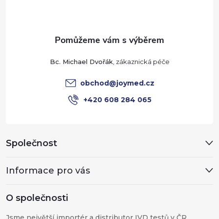
p
a
t
Bc. Michael Dvořák
í
obchod
@
joymed.cz
+420 608 284 065
Společnost
Informace pro vás
O společnosti
Jsme největší importér a distributor IVD testů v ČR.