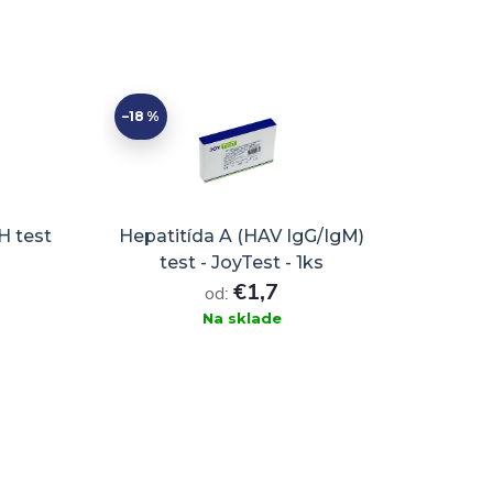
–18 %
H test
Hepatitída A (HAV IgG/IgM)
test - JoyTest - 1ks
€1,7
od:
Na sklade
DO KOŠÍKA