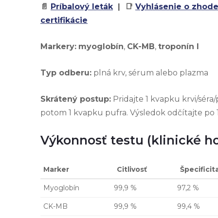
📄
Príbalový leták
| 📑
Vyhlásenie o zhod
certifikácie
Markery:
myoglobín
,
CK-MB
,
troponín I
Typ odberu:
plná krv, sérum alebo plazma
Skrátený postup:
Pridajte 1 kvapku krvi/séra
potom 1 kvapku pufra. Výsledok odčítajte po 
Výkonnosť testu (klinické h
Marker
Citlivosť
Špecificit
Myoglobín
99,9 %
97,2 %
CK-MB
99,9 %
99,4 %