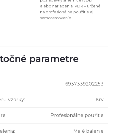
alebo nariadenia IVDR – určené
na profesionálne použitie aj
samotestovanie.
točné parametre
6937339202253
ru vzorky
:
Krv
pre
:
Profesionálne použitie
alenia
:
Malé balenie