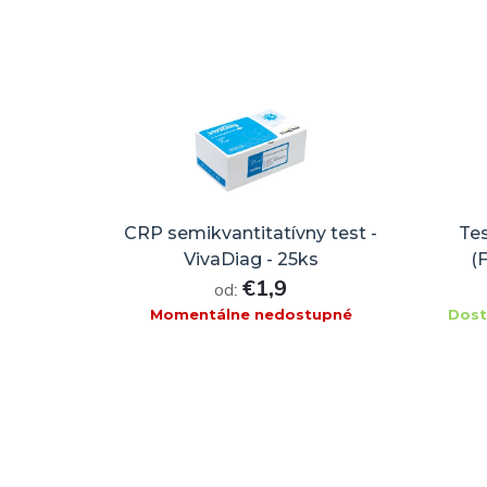
CRP semikvantitatívny test -
Tes
VivaDiag - 25ks
(
€1,9
od:
Momentálne nedostupné
Dost