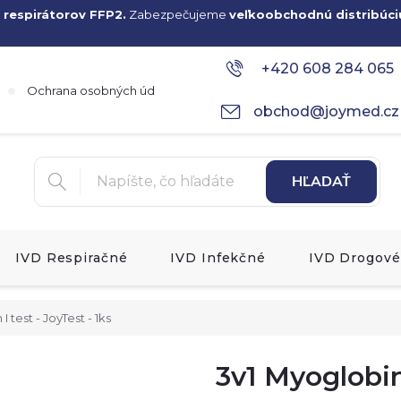
 respirátorov FFP2.
Zabezpečujeme
veľkoobchodnú distribúci
+420 608 284 065
Ochrana osobných údajov
obchod@joymed.cz
HĽADAŤ
IVD Respiračné
IVD Infekčné
IVD Drogové
test - JoyTest - 1ks
3v1 Myoglobi