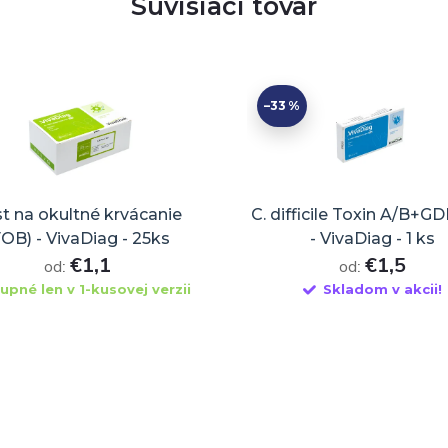
Súvisiaci tovar
–33 %
t na okultné krvácanie
C. difficile Toxin A/B+GD
FOB) - VivaDiag - 25ks
- VivaDiag - 1 ks
€1,1
€1,5
od:
od:
upné len v 1-kusovej verzii
Skladom v akcii!
DO KOŠÍKA
DO KOŠÍKA