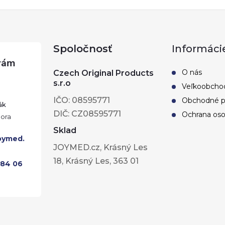
Spoločnosť
Informáci
O nás
Czech Original Products
s.r.o
Veľkoobcho
IČO: 08595771
Obchodné 
ák
DIČ: CZ08595771
Ochrana oso
Sklad
oymed.
JOYMED.cz, Krásný Les
18, Krásný Les, 363 01
284 06