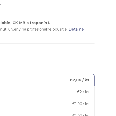
s
lobín, CK-MB a troponín I.
nút, určený na profesionálne použitie.
Detailné
€2,06
/ ks
€2
/ ks
€1,96
/ ks
€1,92
/ ks