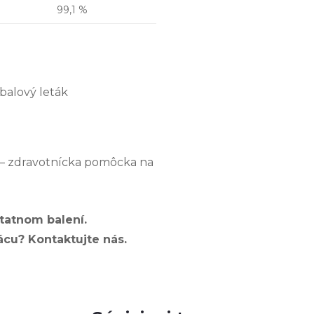
99,1 %
íbalový leták
– zdravotnícka pomôcka na
tatnom balení.
cu? Kontaktujte nás.