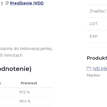
e
| 📑
Predĺženie IVDD
Značka /
LOT
:
EXP
:
/plazmy do testovacej jamky,
15 minútach.
Produkt
odnotenie)
IVD In
Marker
a
Presnosť
97,5 %
99,4 %