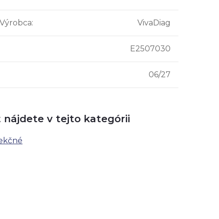
 Výrobca
:
VivaDiag
E2507030
06/27
 nájdete v tejto kategórii
fekčné