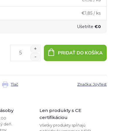
€1,85
/ ks
Ušetríte
€0
PRIDAŤ DO KOŠÍKA
Tlač
Značka:
JoyTest
zásoby
Len produkty s CE
certifikáciou
2:00
tý deň.
Všetky produkty spĺňajú
stov
požiadavky smernice IVDD