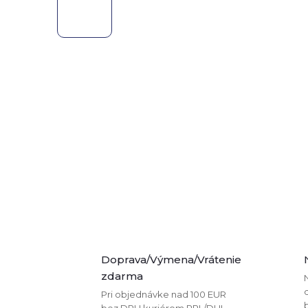
Doprava/Výmena/Vrátenie
zdarma
Pri objednávke nad 100 EUR
bez DPH kuriérom PPL/DHL.