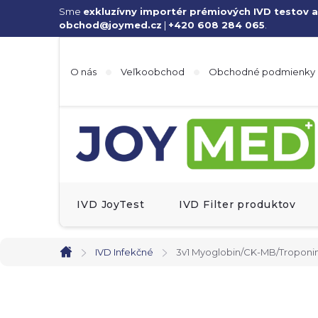
Prejsť
Sme
exkluzívny importér prémiových IVD testov a
obchod@joymed.cz
|
+420 608 284 065
.
na
obsah
O nás
Veľkoobchod
Obchodné podmienky
IVD JoyTest
IVD Filter produktov
IVD Infekčné
3v1 Myoglobin/CK-MB/Troponin I 
Domov