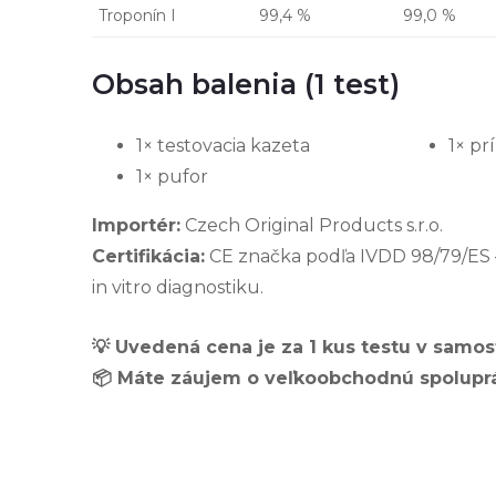
Troponín I
99,4 %
99,0 %
Obsah balenia (1 test)
1× testovacia kazeta
1× pr
1× pufor
Importér:
Czech Original Products s.r.o.
Certifikácia:
CE značka podľa IVDD 98/79/ES 
in vitro diagnostiku.
💡 Uvedená cena je za 1 kus testu v samos
📦 Máte záujem o veľkoobchodnú spoluprá