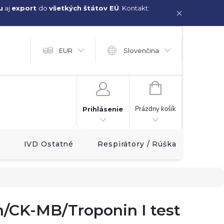
u
aj
export
do
všetkých štátov EÚ
. Kontakt:
EUR
Slovenčina
NÁKUPNÝ
KOŠÍK
Prázdny košík
Prihlásenie
IVD Ostatné
Respirátory / Rúška
Akcia!
n/CK-MB/Troponin I test