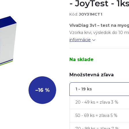
- JoyTest - 1k
Kód:
JOY31MCT1
VivaDiag 3v1 – test na myog
Vzorka krvi, výsledok do 10 mi
informácie
Na sklade
Množstevná zľava
1 - 19 ks
–16 %
20 - 49 ks = zľava 3 %
50 - 69 ks = zľava 5 %
70 - 99 ks = zľava 7 %