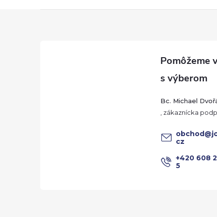
Z
á
p
ä
Bc. Michael Dvoř
t
obchod
@
j
i
cz
+420 608 
e
5