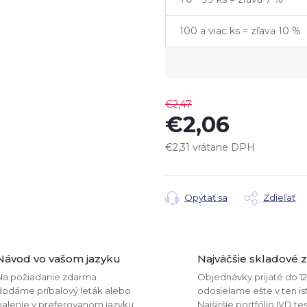
100 a viac ks = zľava 10 %
€2,47
€2,06
€2,31 vrátane DPH
Jednotková
cena:
Opýtať sa
Zdieľať
Návod vo vašom jazyku
Najväčšie skladové 
Na požiadanie zdarma
Objednávky prijaté do 1
dodáme príbalový leták alebo
odosielame ešte v ten is
balenie v preferovanom jazyku.
Najširšie portfólio IVD te