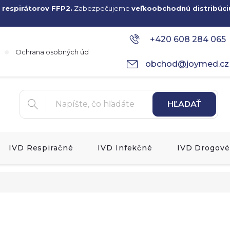
 respirátorov FFP2.
Zabezpečujeme
veľkoobchodnú distribúci
+420 608 284 065
Ochrana osobných údajov
obchod@joymed.cz
HĽADAŤ
IVD Respiračné
IVD Infekčné
IVD Drogové