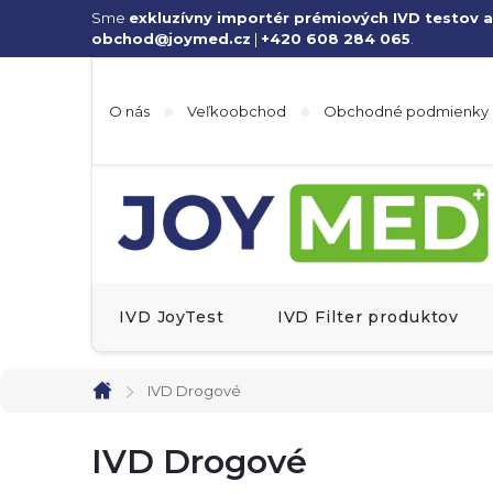
Prejsť
Sme
exkluzívny importér prémiových IVD testov a
obchod@joymed.cz
|
+420 608 284 065
.
na
obsah
O nás
Veľkoobchod
Obchodné podmienky
IVD JoyTest
IVD Filter produktov
IVD Drogové
Domov
IVD Drogové