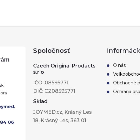
Spoločnosť
Informáci
O nás
Czech Original Products
s.r.o
Veľkoobcho
IČO: 08595771
Obchodné 
ák
DIČ: CZ08595771
Ochrana oso
Sklad
oymed.
JOYMED.cz, Krásný Les
18, Krásný Les, 363 01
284 06