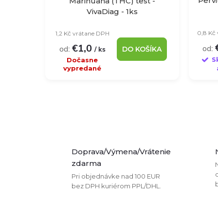
Pervi
Marihuana (THC) test -
VivaDiag - 1ks
o
0,8 Kč
1,2 Kč vrátane DPH
v
€1,0
od:
od:
/ ks
DO KOŠÍKA
S
Dočasne
vypredané
O
v
Doprava/Výmena/Vrátenie
l
zdarma
Pri objednávke nad 100 EUR
á
bez DPH kuriérom PPL/DHL.
d