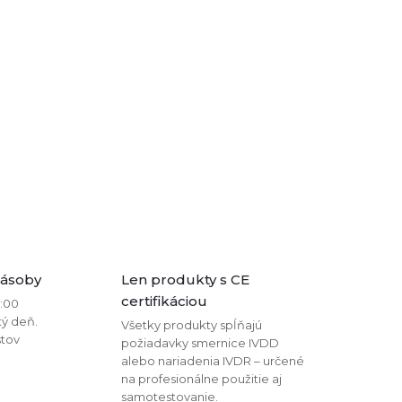
zásoby
Len produkty s CE
certifikáciou
2:00
tý deň.
Všetky produkty spĺňajú
stov
požiadavky smernice IVDD
alebo nariadenia IVDR – určené
na profesionálne použitie aj
samotestovanie.