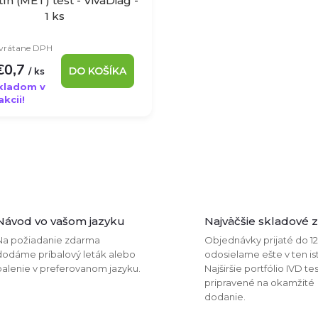
tín (MET) test - VivaDiag -
1 ks
 vrátane DPH
€0,7
/ ks
DO KOŠÍKA
kladom v
akcii!
Návod vo vašom jazyku
Najväčšie skladové 
Na požiadanie zdarma
Objednávky prijaté do 1
dodáme príbalový leták alebo
odosielame ešte v ten is
balenie v preferovanom jazyku.
Najširšie portfólio IVD te
pripravené na okamžité
dodanie.