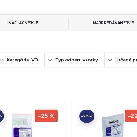
NAJLACNEJŠIE
NAJPREDÁVANEJŠIE
Kategória IVD
Typ odberu vzorky
Určené p
–25 %
–2
%
–22 %