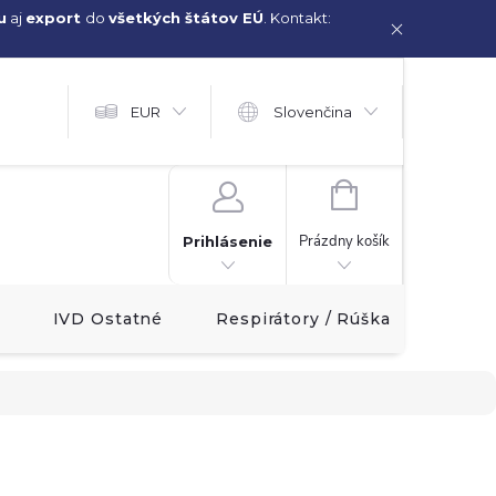
u
aj
export
do
všetkých štátov EÚ
. Kontakt:
EUR
Slovenčina
NÁKUPNÝ
KOŠÍK
Prázdny košík
Prihlásenie
IVD Ostatné
Respirátory / Rúška
Akcia!