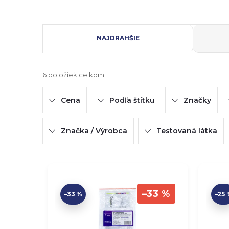
R
NAJDRAHŠIE
a
6
položiek celkom
d
Cena
Podľa štítku
Značky
e
n
Značka / Výrobca
Testovaná látka
i
V
e
ý
–33 %
–33 %
–25 
p
p