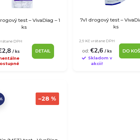
7v1 drogový test – VivaDi
rogový test – VivaDiag – 1
ks
ks
2,9 Kč vrátane DPH
 vrátane DPH
€2,6
€2,8
od:
DETAIL
/ ks
DO KOŠ
/ ks
Skladom v
entálne
ostupné
akcii!
–28 %
 %