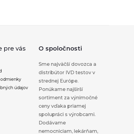
e pre vás
O spoločnosti
Sme najväčší dovozca a
d
distribútor IVD testov v
podmienky
strednej Európe.
bných údajov
Ponúkame najširší
sortiment za výnimočné
ceny vďaka priamej
spolupráci s výrobcami.
Dodávame
nemocniciam, lekárňam,