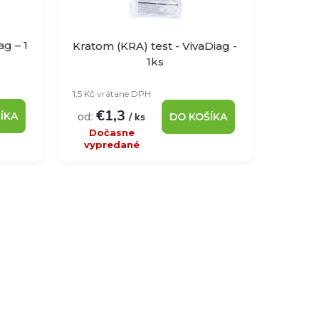
ag – 1
Kratom (KRA) test - VivaDiag -
1ks
1,5 Kč vrátane DPH
€1,3
od:
ÍKA
/ ks
DO KOŠÍKA
Dočasne
vypredané