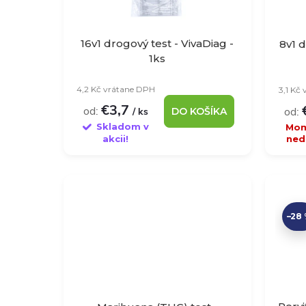
r
i
o
16v1 drogový test - VivaDiag -
8v1 d
s
1ks
d
p
4,2 Kč vrátane DPH
3,1 Kč
€3,7
u
od:
od:
/ ks
DO KOŠÍKA
r
Skladom v
Mom
akcii!
ned
k
o
t
d
o
–28
u
v
k
t