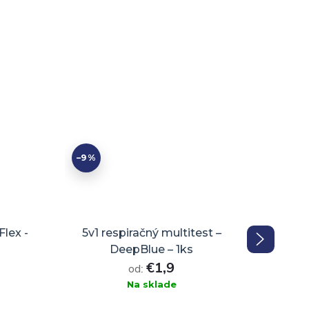
–9 %
lex -
5v1 respiračný multitest –
Infekc
DeepBlue – 1ks
t
€1,9
od:
Na sklade