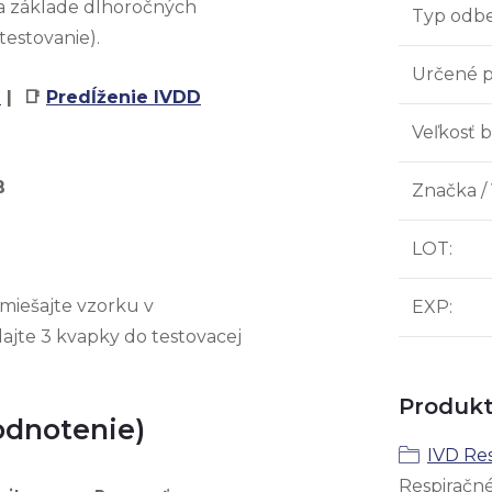
na základe dlhoročných
Typ odbe
estovanie).
Určené 
e
| 📑
Predĺženie IVDD
Veľkosť b
B
Značka /
LOT
:
miešajte vzorku v
EXP
:
ajte 3 kvapky do testovacej
Produkt
odnotenie)
IVD Re
Respiračn