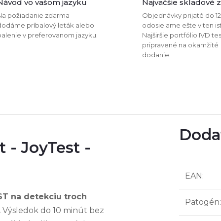
Návod vo vašom jazyku
Najväčšie skladové 
Na požiadanie zdarma
Objednávky prijaté do 1
dodáme príbalový leták alebo
odosielame ešte v ten is
balenie v preferovanom jazyku.
Najširšie portfólio IVD te
pripravené na okamžité
dodanie.
Doda
t - JoyTest -
EAN
:
ST na detekciu troch
Patogén
:
.
Výsledok do 10 minút bez