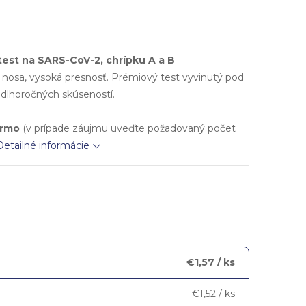
test na SARS-CoV-2, chrípku A a B
z nosa, vysoká presnosť. Prémiový test vyvinutý pod
dlhoročných skúseností.
armo
(v prípade záujmu uveďte požadovaný počet
Detailné informácie
€1,57
/ ks
€1,52
/ ks