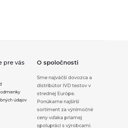
DO KOŠÍKA
e pre vás
O spoločnosti
Sme najväčší dovozca a
d
distribútor IVD testov v
podmienky
strednej Európe.
bných údajov
Ponúkame najširší
sortiment za výnimočné
ceny vďaka priamej
spolupráci s výrobcami.