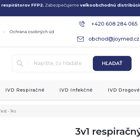
 respirátorov FFP2.
Zabezpečujeme
veľkoobchodnú distribúci
+420 608 284 065
Ochrana osobných údajov
obchod@joymed.cz
HĽADAŤ
IVD Respiračné
IVD Infekčné
IVD Drogové
est - 1ks
3v1 respiračný