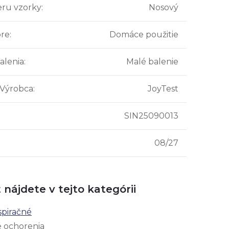
ru vzorky
:
Nosový
pre
:
Domáce použitie
alenia
:
Malé balenie
 Výrobca
:
JoyTest
SIN25090013
08/27
 nájdete v tejto kategórii
spiračné
é ochorenia