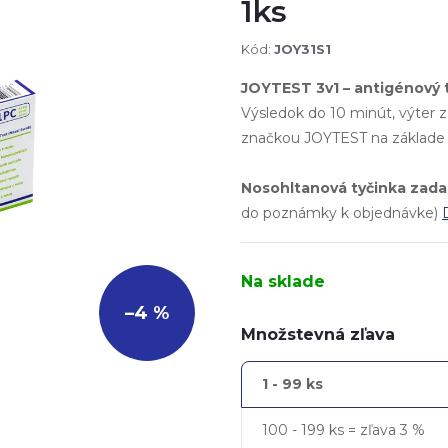
1ks
Kód:
JOY31S1
JOYTEST 3v1 – antigénový 
Výsledok do 10 minút, výter 
značkou JOYTEST na základe 
Nosohltanová tyčinka zad
do poznámky k objednávke)
Na sklade
–4 %
Množstevná zľava
1 - 99 ks
100 - 199 ks = zľava 3 %