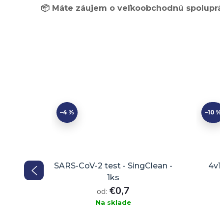
📦 Máte záujem o veľkoobchodnú spoluprá
–4 %
–10 
t (UTI)
SARS-CoV-2 test - SingClean -
4v1
ks
1ks
€0,7
od:
6
Na sklade