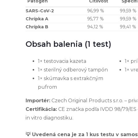
Patogén
Citlivosť
Špecifi
SARS-CoV-2
96,99 %
99,59 %
Chrípka A
95,77 %
99,59 %
Chrípka B
94,12 %
99,41 %
Obsah balenia (1 test)
1× testovacia kazeta
1× pr
1× sterilný odberový tampón
1× vr
1× skúmavka s extrakčným
pufrom
Importér:
Czech Original Products s.r.o. – pr
Certifikácia:
CE značka podľa IVDD 98/79/ES 
in vitro diagnostiku.
💡 Uvedená cena je za 1 kus testu v samos