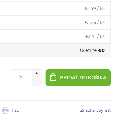
€1,49
/ ks
€1,46
/ ks
€1,41
/ ks
Ušetríte
€0
PRIDAŤ DO KOŠÍKA
Tlač
Značka:
JoyTest