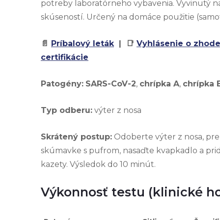
potreby laboratórneho vybavenia. Vyvinutý 
skúseností. Určený na domáce použitie (samot
📄
Príbalový leták
| 📑
Vyhlásenie o zhod
certifikácie
Patogény:
SARS-CoV-2
,
chrípka A
,
chrípka 
Typ odberu:
výter z nosa
Skrátený postup:
Odoberte výter z nosa, pre
skúmavke s pufrom, nasaďte kvapkadlo a prid
kazety. Výsledok do 10 minút.
Výkonnosť testu (klinické h