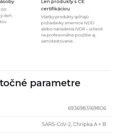
zásoby
Len produkty s CE
certifikáciou
2:00
tý deň.
Všetky produkty spĺňajú
stov
požiadavky smernice IVDD
alebo nariadenia IVDR – určené
na profesionálne použitie aj
samotestovanie.
točné parametre
6936983169806
SARS-CoV-2, Chrípka A + B