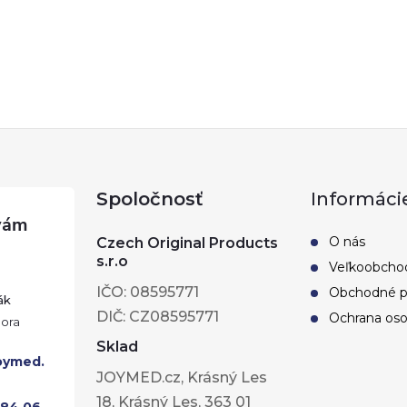
DO KOŠÍKA
DO KOŠÍKA
Spoločnosť
Informáci
O nás
Czech Original Products
s.r.o
Veľkoobcho
IČO: 08595771
Obchodné 
ák
DIČ: CZ08595771
Ochrana oso
Sklad
oymed.
JOYMED.cz, Krásný Les
18, Krásný Les, 363 01
284 06