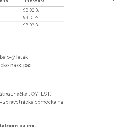
cita
Presnosť
98,92 %
99,10 %
98,92 %
íbalový leták
ecko na odpad
ivátna značka JOYTEST.
– zdravotnícka pomôcka na
tatnom balení.