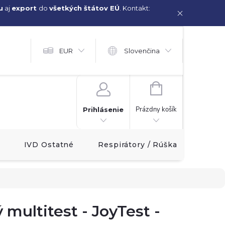
u
aj
export
do
všetkých štátov EÚ
. Kontakt:
EUR
Slovenčina
NÁKUPNÝ
KOŠÍK
Prázdny košík
Prihlásenie
IVD Ostatné
Respirátory / Rúška
Akcia!
 multitest - JoyTest -