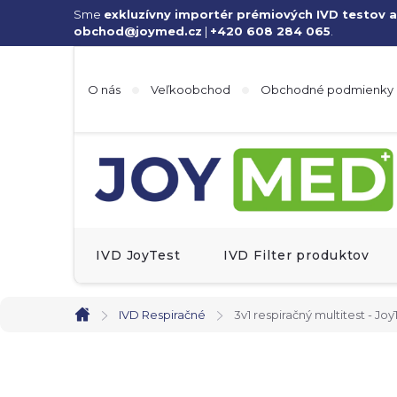
Prejsť
Sme
exkluzívny importér prémiových IVD testov a
obchod@joymed.cz
|
+420 608 284 065
.
na
obsah
O nás
Veľkoobchod
Obchodné podmienky
IVD JoyTest
IVD Filter produktov
IVD Respiračné
3v1 respiračný multitest - JoyT
Domov