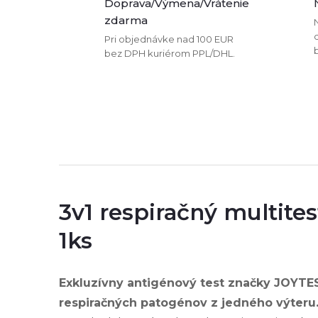
Doprava/Výmena/Vrátenie
zdarma
Pri objednávke nad 100 EUR
bez DPH kuriérom PPL/DHL.
3v1 respiračný multites
1ks
Exkluzívny antigénový test značky JOYTE
respiračných patogénov z jedného výteru