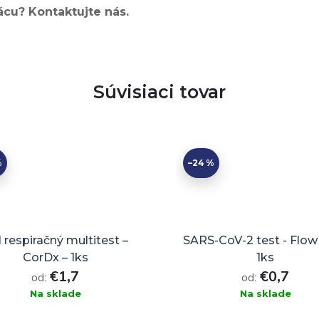
cu? Kontaktujte nás.
Súvisiaci tovar
%
–24 %
 respiračný multitest –
SARS-CoV-2 test - FlowF
CorDx – 1ks
1ks
€1,7
€0,7
od:
od:
Na sklade
Na sklade