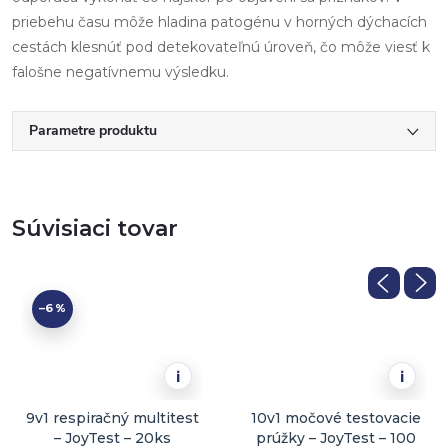
priebehu času môže hladina patogénu v horných dýchacích
cestách klesnúť pod detekovateľnú úroveň, čo môže viesť k
falošne negatívnemu výsledku.
Parametre produktu
Súvisiaci tovar
–6 %
i
i
9v1 respiračný multitest
10v1 močové testovacie
– JoyTest – 20ks
prúžky – JoyTest – 100