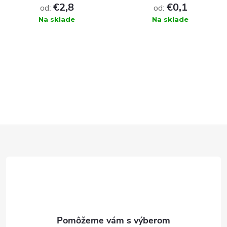
€2,8
ks
€0,1
od:
od:
Na sklade
Na sklade
DO KOŠÍKA
DO KOŠÍKA
Z
á
p
ä