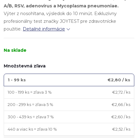
A/B, RSV, adenovírus a Mycoplasma pneumoniae.
Výter z nosohltana, výsledok do 10 minút. Exkluzívny
profesionálny test značky JOYTEST pre zdravotnícke
použitie.
Detailné informácie
Na sklade
Množstevná zľava
1 - 99 ks
€2,80
/ ks
100 - 199 ks = zľava 3 %
€2,72
/ ks
200 - 299 ks = zľava 5 %
€2,66
/ ks
300 - 439 ks = zľava 7 %
€2,60
/ ks
440 a viac ks = zľava 10 %
€2,52
/ ks