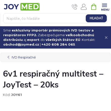
Prejsť
NÁKUPN
na
KOŠÍK
obsah
HĽADAŤ
Sme
exkluzívny importér prémiových IVD testov a
respirátorov FFP2.
Zabezpečujeme
veľkoobchodnú
distribúciu
aj
export
do
všetkých štátov EÚ
. Kontakt:
obchod@joymed.cz
|
+420 608 284 065
.
IVD Respiračné
6v1 respiračný multitest –
JoyTest – 20ks
Kód:
JOY61