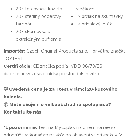
20× testovacia kazeta
viečkom
20× sterilný odberový
1× držiak na skúmavky
tampón
1× príbalový leták
20× skúmavka s
extrakčným pufrom a
Importér:
Czech Original Products s.r.o. – privátna značka
JOYTEST.
Certifikácia:
CE značka podľa IVDD 98/79/ES –
diagnostický zdravotnícky prostriedok in vitro.
💡 Uvedená cena je za 1 test v rámci 20-kusového
balenia.
📦 Máte záujem o veľkoobchodnú spoluprácu?
Kontaktujte nás.
*Upozornenie:
Test na Mycoplasma pneumoniae sa
odporúča vykonať čo najskôr po objavení sa príznakov. V