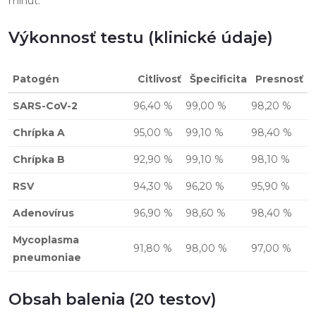
minút.
Výkonnosť testu (klinické údaje)
Patogén
Citlivosť
Špecificita
Presnosť
SARS-CoV-2
96,40 %
99,00 %
98,20 %
Chrípka A
95,00 %
99,10 %
98,40 %
Chrípka B
92,90 %
99,10 %
98,10 %
RSV
94,30 %
96,20 %
95,90 %
Adenovírus
96,90 %
98,60 %
98,40 %
Mycoplasma
91,80 %
98,00 %
97,00 %
pneumoniae
Obsah balenia (20 testov)