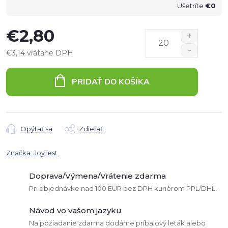
Ušetríte
€0
€2,80
€3,14 vrátane DPH
Jednotková
cena:
PRIDAŤ DO KOŠÍKA
Opýtať sa
Zdieľať
Značka:
JoyTest
Doprava/Výmena/Vrátenie zdarma
Pri objednávke nad 100 EUR bez DPH kuriérom PPL/DHL.
Návod vo vašom jazyku
Na požiadanie zdarma dodáme príbalový leták alebo