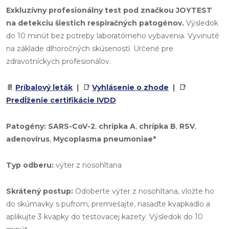
Exkluzívny profesionálny test pod značkou JOYTEST
na detekciu šiestich respiračných patogénov.
Výsledok
do 10 minút bez potreby laboratórneho vybavenia. Vyvinuté
na základe dlhoročných skúseností. Určené pre
zdravotníckych profesionálov.
📄
Príbalový leták
| 📑
Vyhlásenie o zhode
| 📑
Predĺženie certifikácie IVDD
Patogény:
SARS-CoV-2
,
chrípka A
,
chrípka B
,
RSV
,
adenovírus
,
Mycoplasma pneumoniae*
Typ odberu:
výter z nosohltana
Skrátený postup:
Odoberte výter z nosohltana, vložte ho
do skúmavky s pufrom, premiešajte, nasaďte kvapkadlo a
aplikujte 3 kvapky do testovacej kazety. Výsledok do 10