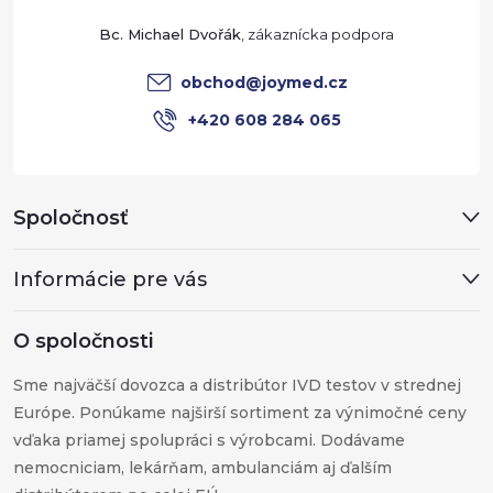
t
Bc. Michael Dvořák
i
obchod
@
joymed.cz
e
+420 608 284 065
Spoločnosť
Informácie pre vás
O spoločnosti
Sme najväčší dovozca a distribútor IVD testov v strednej
Európe. Ponúkame najširší sortiment za výnimočné ceny
vďaka priamej spolupráci s výrobcami. Dodávame
nemocniciam, lekárňam, ambulanciám aj ďalším