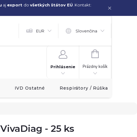
u
aj
export
do
všetkých štátov EÚ
. Kontakt:
EUR
Slovenčina
NÁKUPNÝ
KOŠÍK
Prázdny košík
Prihlásenie
IVD Ostatné
Respirátory / Rúška
Akcia!
 VivaDiag - 25 ks