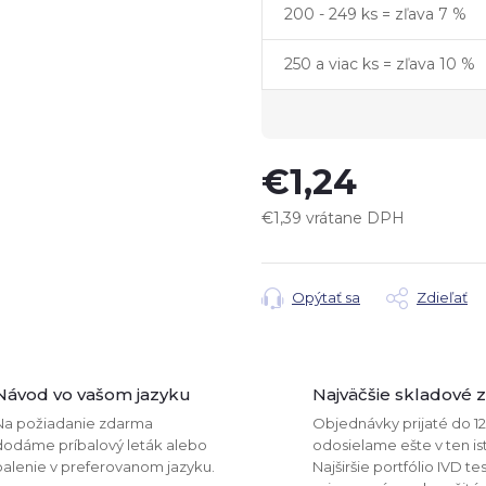
200 - 249 ks = zľava 7 %
250 a viac ks = zľava 10 %
€1,24
€1,39 vrátane DPH
Jednotková
cena:
Opýtať sa
Zdieľať
Návod vo vašom jazyku
Najväčšie skladové 
Na požiadanie zdarma
Objednávky prijaté do 1
dodáme príbalový leták alebo
odosielame ešte v ten is
balenie v preferovanom jazyku.
Najširšie portfólio IVD te