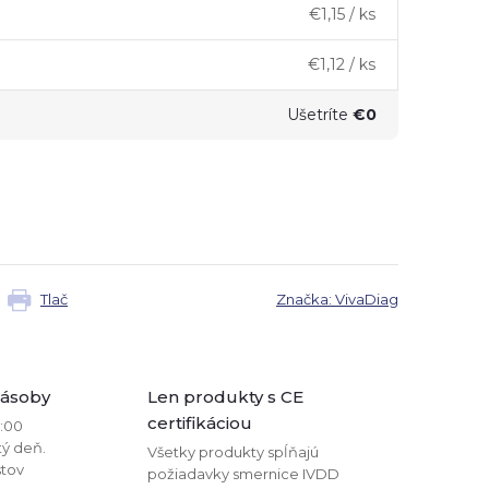
€1,15
/ ks
€1,12
/ ks
Ušetríte
€0
Tlač
Značka:
VivaDiag
zásoby
Len produkty s CE
certifikáciou
2:00
tý deň.
Všetky produkty spĺňajú
stov
požiadavky smernice IVDD