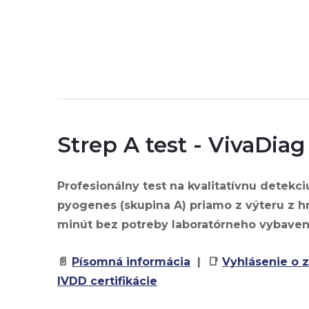
Strep A test - VivaDiag 
Profesionálny test na kvalitatívnu detekc
pyogenes (skupina A)
priamo z výteru z hr
minút bez potreby laboratórneho vybaven
📄
Písomná informácia
| 📑
Vyhlásenie o 
IVDD certifikácie