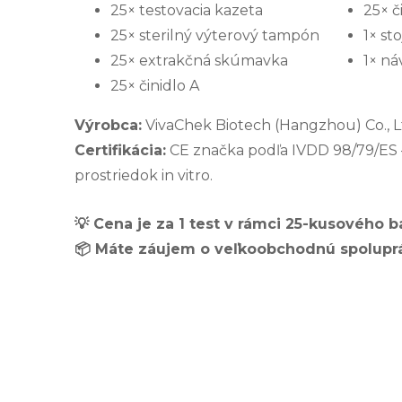
25× testovacia kazeta
25× č
25× sterilný výterový tampón
1× st
25× extrakčná skúmavka
1× ná
25× činidlo A
Výrobca:
VivaChek Biotech (Hangzhou) Co., Lt
Certifikácia:
CE značka podľa IVDD 98/79/ES –
prostriedok in vitro.
💡 Cena je za 1 test v rámci 25-kusového b
📦 Máte záujem o veľkoobchodnú spoluprá