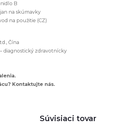
inidlo B
ojan na skúmavky
vod na použitie (CZ)
d., Čína
 diagnostický zdravotnícky
alenia.
cu? Kontaktujte nás.
Súvisiaci tovar