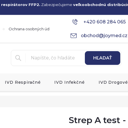
 respirátorov FFP2.
Zabezpečujeme
veľkoobchodnú distribúci
+420 608 284 065
Ochrana osobných údajov
obchod@joymed.cz
HĽADAŤ
IVD Respiračné
IVD Infekčné
IVD Drogové
Strep A test -