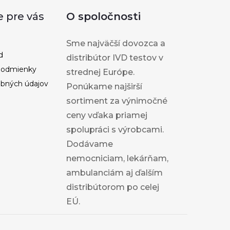
e pre vás
O spoločnosti
Sme najväčší dovozca a
d
distribútor IVD testov v
podmienky
strednej Európe.
bných údajov
Ponúkame najširší
sortiment za výnimočné
ceny vďaka priamej
spolupráci s výrobcami.
Dodávame
nemocniciam, lekárňam,
ambulanciám aj ďalším
distribútorom po celej
EÚ.