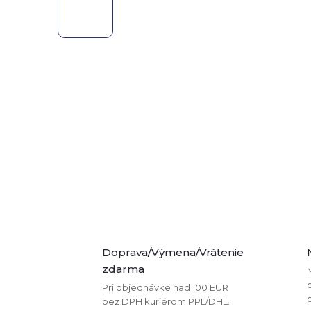
Doprava/Výmena/Vrátenie
zdarma
Pri objednávke nad 100 EUR
bez DPH kuriérom PPL/DHL.