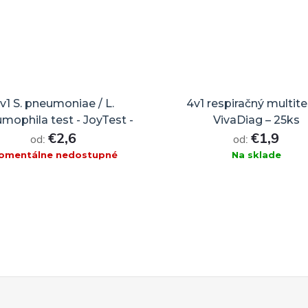
v1 S. pneumoniae / L.
4v1 respiračný multite
mophila test - JoyTest -
VivaDiag – 25ks
€2,6
€1,9
1ks
od:
od:
omentálne nedostupné
Na sklade
DO KOŠÍKA