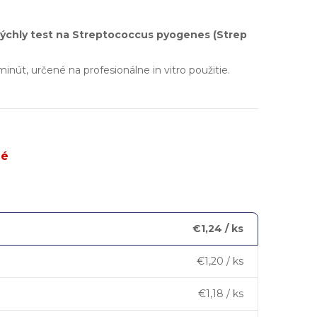
rýchly test na Streptococcus pyogenes (Strep
minút, určené na profesionálne in vitro použitie.
né
€1,24
/ ks
€1,20
/ ks
€1,18
/ ks