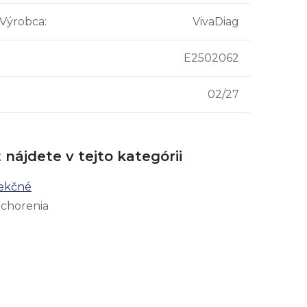
 Výrobca
:
VivaDiag
E2502062
02/27
 nájdete v tejto kategórii
fekčné
ochorenia