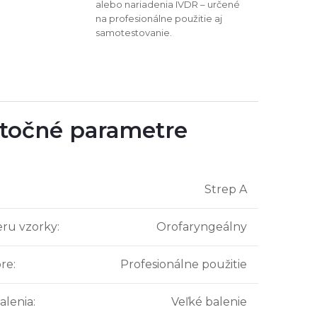
alebo nariadenia IVDR – určené
na profesionálne použitie aj
samotestovanie.
točné parametre
Strep A
ru vzorky
:
Orofaryngeálny
pre
:
Profesionálne použitie
alenia
:
Veľké balenie