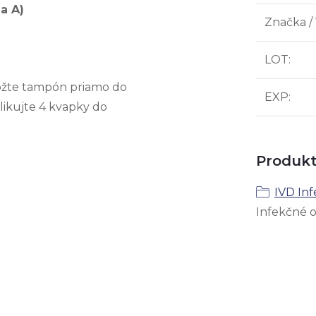
a A)
Značka /
LOT
:
ložte tampón priamo do
EXP
:
likujte 4 kvapky do
Produkt
IVD In
Infekčné 