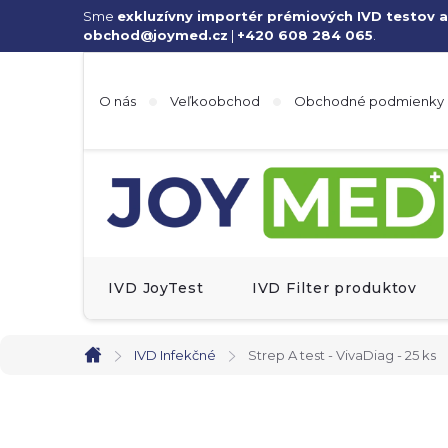
Prejsť
Sme
exkluzívny importér prémiových IVD testov a
obchod@joymed.cz
|
+420 608 284 065
.
na
obsah
O nás
Veľkoobchod
Obchodné podmienky
IVD JoyTest
IVD Filter produktov
IVD Infekčné
Strep A test - VivaDiag - 25 ks
Domov