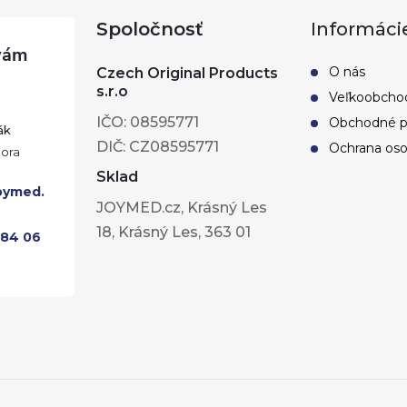
Spoločnosť
Informáci
O nás
Czech Original Products
s.r.o
Veľkoobcho
IČO: 08595771
Obchodné 
ák
DIČ: CZ08595771
Ochrana oso
Sklad
oymed.
JOYMED.cz, Krásný Les
18, Krásný Les, 363 01
284 06