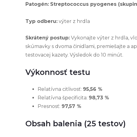
Patogén:
Streptococcus pyogenes (skupin
Typ odberu:
výter z hrdla
Skrátený postup:
Vykonajte výter z hrdla, v
skúmavky s dvoma činidlami, premiešajte a ap
testovacej kazety. Výsledok do 10 minút.
Výkonnosť testu
Relatívna citlivosť:
95,56 %
Relatívna špecificita:
98,73 %
Presnosť:
97,57 %
Obsah balenia (25 testov)