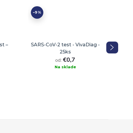
–9 %
–20 %
st –
SARS-CoV-2 test - VivaDiag -
6v1 
25ks
€0,7
od:
Na sklade
DO KOŠÍKA