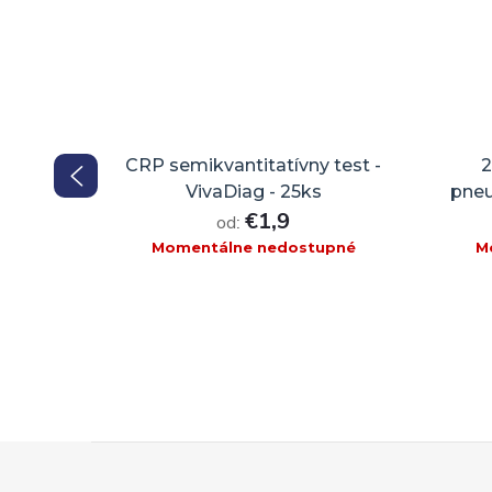
test -
CRP semikvantitatívny test -
2
VivaDiag - 25ks
pneu
€1,9
od:
Momentálne nedostupné
M
Z