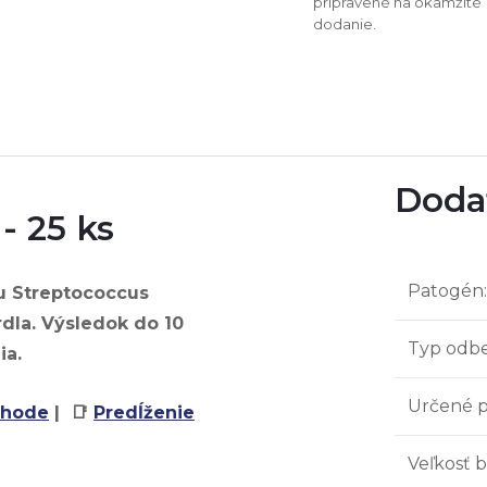
pripravené na okamžité
dodanie.
Doda
- 25 ks
Patogén
:
iu
Streptococcus
dla. Výsledok do 10
Typ odbe
ia.
Určené 
zhode
| 📑
Predĺženie
Veľkosť b