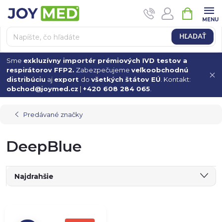
Prejsť
NÁKUPN
na
KOŠÍK
obsah
HĽADAŤ
Sme
exkluzívny importér prémiových IVD testov a
respirátorov FFP2.
Zabezpečujeme
veľkoobchodnú
distribúciu
aj
export
do
všetkých štátov EÚ
. Kontakt:
obchod@joymed.cz
|
+420 608 284 065
.
Predávané značky
DeepBlue
R
Najdrahšie
a
Najlacnejšie
V
Najpredávanejšie