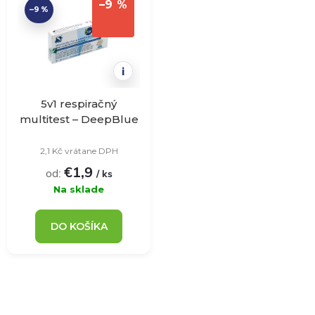
d
–9 %
–9 %
ý
Abecedne
e
p
n
i
i
i
5v1 respiračný
s
multitest – DeepBlue
– 1ks
e
2,1 Kč vrátane DPH
p
€1,9
od:
p
/ ks
r
Na sklade
r
o
DO KOŠÍKA
o
d
d
u
O