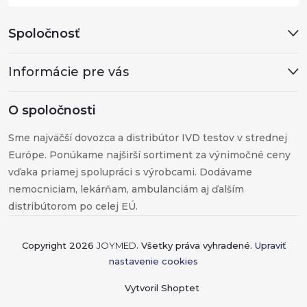
k
Spoločnosť
y
v
Informácie pre vás
ý
O spoločnosti
p
Sme najväčší dovozca a distribútor IVD testov v strednej
i
Európe. Ponúkame najširší sortiment za výnimočné ceny
vďaka priamej spolupráci s výrobcami. Dodávame
s
nemocniciam, lekárňam, ambulanciám aj ďalším
u
distribútorom po celej EÚ.
Copyright 2026
JOYMED
. Všetky práva vyhradené.
Upraviť
nastavenie cookies
Vytvoril Shoptet