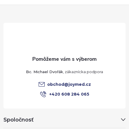
Z
á
p
ä
t
Bc. Michael Dvořák
i
obchod
@
joymed.cz
e
+420 608 284 065
Spoločnosť