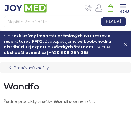
Prejsť
NÁKUPN
na
KOŠÍK
obsah
HĽADAŤ
Sme
exkluzívny importér prémiových IVD testov a
respirátorov FFP2.
Zabezpečujeme
veľkoobchodnú
distribúciu
aj
export
do
všetkých štátov EÚ
. Kontakt:
obchod@joymed.cz
|
+420 608 284 065
.
Predávané značky
Wondfo
Žiadne produkty značky
Wondfo
sa nenašli...