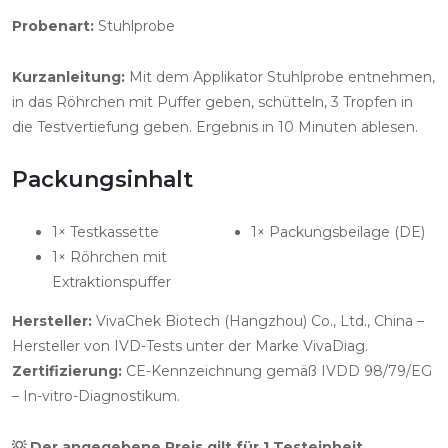
Probenart:
Stuhlprobe
Kurzanleitung:
Mit dem Applikator Stuhlprobe entnehmen,
in das Röhrchen mit Puffer geben, schütteln, 3 Tropfen in
die Testvertiefung geben. Ergebnis in 10 Minuten ablesen.
Packungsinhalt
1× Testkassette
1× Packungsbeilage (DE)
1× Röhrchen mit
Extraktionspuffer
Hersteller:
VivaChek Biotech (Hangzhou) Co., Ltd., China –
Hersteller von IVD-Tests unter der Marke VivaDiag.
Zertifizierung:
CE-Kennzeichnung gemäß IVDD 98/79/EG
– In-vitro-Diagnostikum.
💡 Der angegebene Preis gilt für 1 Testeinheit.