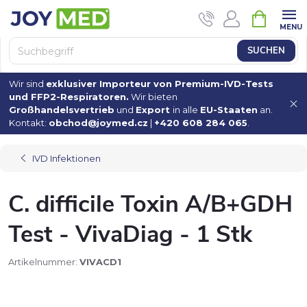
Zum
WAREN
Inhalt
springen
SUCHEN
Wir sind
exklusiver Importeur von Premium-IVD-Tests
und FFP2-Respiratoren.
Wir bieten
Großhandelsvertrieb
und
Export
in alle
EU-Staaten
an.
Kontakt:
obchod@joymed.cz
|
+420 608 284 065
.
IVD Infektionen
C. difficile Toxin A/B+GDH
Test - VivaDiag - 1 Stk
Artikelnummer:
VIVACD1