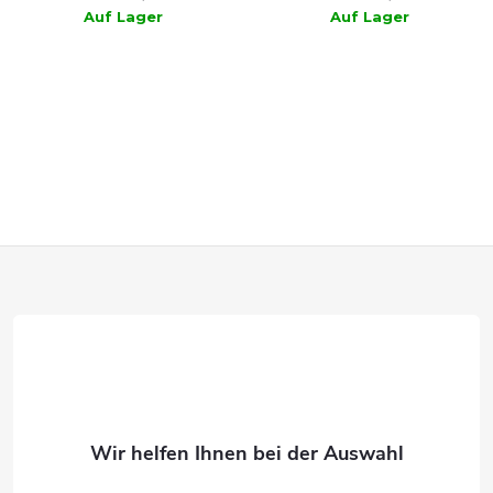
Auf Lager
Auf Lager
WARENKORB
WARENKORB
F
u
ß
z
e