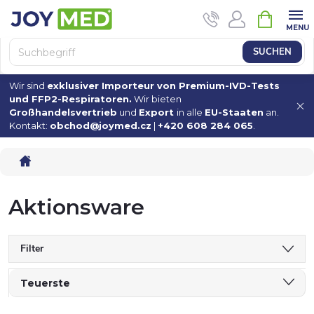
Zum
WAREN
Inhalt
springen
SUCHEN
Wir sind
exklusiver Importeur von Premium-IVD-Tests
und FFP2-Respiratoren.
Wir bieten
Großhandelsvertrieb
und
Export
in alle
EU-Staaten
an.
Kontakt:
obchod@joymed.cz
|
+420 608 284 065
.
Startseite
Aktionsware
Filter
P
Teuerste
Günstigste