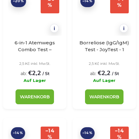
–20 %
–14 %
%
%
i
i
6-in-1 Atemwegs
Borreliose (IgG/IgM)
Combo Test –
Test - JoyTest - 1
VivaDiag – 25 Stück
Stück
2,5 Kč inkl. MwSt.
2,5 Kč inkl. MwSt.
€2,2
€2,2
ab:
ab:
/ St
/ St
Auf Lager
Auf Lager
WARENKORB
WARENKORB
–14
–14
–14 %
–14 %
%
%