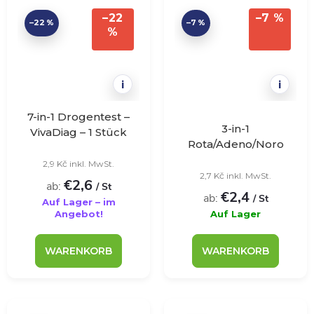
–22
–7 %
–22 %
–7 %
%
i
i
7-in-1 Drogentest –
3-in-1
VivaDiag – 1 Stück
Rota/Adeno/Noro
Test - VivaDiag - 25
2,9 Kč inkl. MwSt.
Stück
2,7 Kč inkl. MwSt.
€2,6
ab:
/ St
€2,4
ab:
/ St
Auf Lager – im
Angebot!
Auf Lager
WARENKORB
WARENKORB