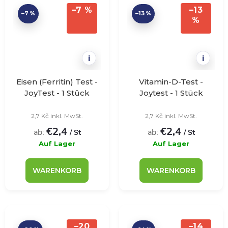
–7 %
–13
–7 %
–13 %
%
i
i
Eisen (Ferritin) Test -
Vitamin-D-Test -
JoyTest - 1 Stück
Joytest - 1 Stück
2,7 Kč inkl. MwSt.
2,7 Kč inkl. MwSt.
€2,4
€2,4
ab:
ab:
/ St
/ St
Auf Lager
Auf Lager
WARENKORB
WARENKORB
–20
–14