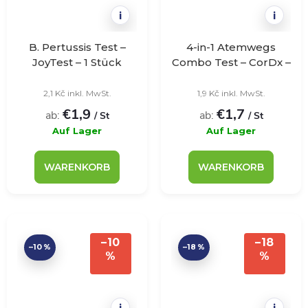
i
i
B. Pertussis Test –
4-in-1 Atemwegs
JoyTest – 1 Stück
Combo Test – CorDx –
1 Stück
2,1 Kč inkl. MwSt.
1,9 Kč inkl. MwSt.
€1,9
€1,7
ab:
ab:
/ St
/ St
Auf Lager
Auf Lager
WARENKORB
WARENKORB
–10
–18
–10 %
–18 %
%
%
i
i