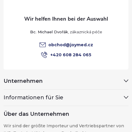
r
z
L
e
i
Bc. Michael Dvořák
s
i
obchod
@
joymed.cz
t
l
+420 608 284 065
e
e
Unternehmen
Informationen für Sie
Über das Unternehmen
Wir sind der größte Importeur und Vertriebspartner von