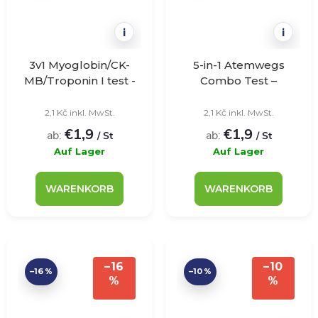
i
i
3v1 Myoglobin/CK-
5-in-1 Atemwegs
MB/Troponin I test -
Combo Test –
JoyTest - 1ks
DeepBlue – 1 Stück
2,1 Kč inkl. MwSt.
2,1 Kč inkl. MwSt.
€1,9
€1,9
ab:
ab:
/ St
/ St
Auf Lager
Auf Lager
WARENKORB
WARENKORB
–16
–10
–16 %
–10 %
%
%