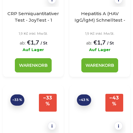
CRP Semiquantitativer
Hepatitis A (HAV
Test - JoyTest - 1
IgG/IgM) Schnelltest -
Stück
JoyTest - 1ks
1,9 Kč inkl. MwSt.
1,9 Kč inkl. MwSt.
€1,7
€1,7
ab:
ab:
/ St
/ St
Auf Lager
Auf Lager
WARENKORB
WARENKORB
–33
–43
–33 %
–43 %
%
%
i
i