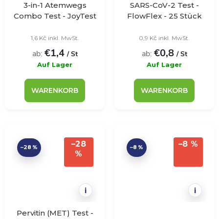
3-in-1 Atemwegs
SARS-CoV-2 Test -
Combo Test - JoyTest
FlowFlex - 25 Stück
- 1 Stück
1,6 Kč inkl. MwSt.
0,9 Kč inkl. MwSt.
€1,4
€0,8
ab:
ab:
/ St
/ St
Auf Lager
Auf Lager
WARENKORB
WARENKORB
–28
–8 %
–28 %
–8 %
%
i
i
Pervitin (MET) Test -