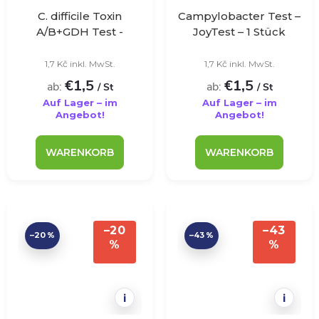
C. difficile Toxin
Campylobacter Test –
A/B+GDH Test -
JoyTest – 1 Stück
VivaDiag - 1 Stk
1,7 Kč inkl. MwSt.
1,7 Kč inkl. MwSt.
€1,5
€1,5
ab:
ab:
/ St
/ St
Auf Lager – im
Auf Lager – im
Angebot!
Angebot!
WARENKORB
WARENKORB
–20
–43
–20 %
–43 %
%
%
i
i