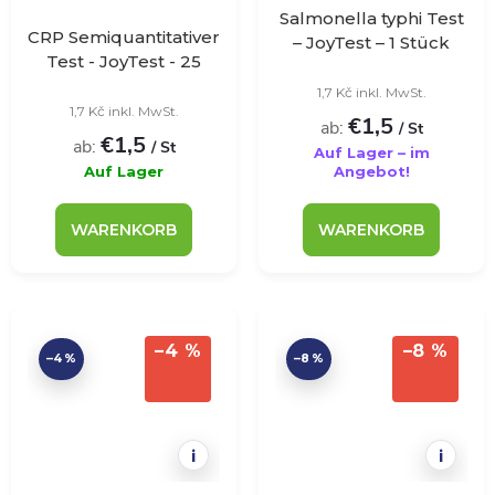
Salmonella typhi Test
CRP Semiquantitativer
– JoyTest – 1 Stück
Test - JoyTest - 25
Stück
1,7 Kč inkl. MwSt.
1,7 Kč inkl. MwSt.
€1,5
ab:
/ St
€1,5
ab:
/ St
Auf Lager – im
Auf Lager
Angebot!
WARENKORB
WARENKORB
–4 %
–8 %
–4 %
–8 %
i
i