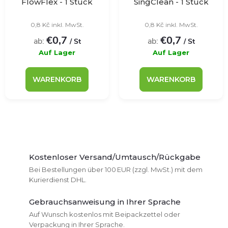
FlowFlex - 1 Stück
SingClean - 1 Stück
0,8 Kč inkl. MwSt.
0,8 Kč inkl. MwSt.
€0,7
€0,7
ab:
ab:
/ St
/ St
Auf Lager
Auf Lager
WARENKORB
WARENKORB
S
t
Kostenloser Versand/Umtausch/Rückgabe
Bei Bestellungen über 100 EUR (zzgl. MwSt.) mit dem
e
Kurierdienst DHL.
u
Gebrauchsanweisung in Ihrer Sprache
Auf Wunsch kostenlos mit Beipackzettel oder
e
Verpackung in Ihrer Sprache.