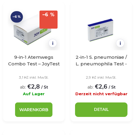
t
r
i
–6 %
–6 %
o
e
d
i
i
r
u
9-in-1 Atemwegs
2-in-1 S. pneumoniae /
u
Combo Test – JoyTest
L. pneumophila Test -
k
– 20 Stück
JoyTest - 1 Stück
n
3,1 Kč inkl. MwSt.
2,9 Kč inkl. MwSt.
t
€2,8
€2,6
ab:
ab:
/ St
/ St
g
Auf Lager
Derzeit nicht verfügbar
e
DETAIL
WARENKORB