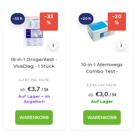
r
L
Meistverkauft
o
–33
–20
–33 %
–20 %
i
%
%
Alphabetisch
d
s
u
i
i
t
k
16-in-1 Drogentest -
10-in-1 Atemwegs
e
VivaDiag - 1 Stück
Combo Test -
t
VivaDiag - 25 Stück
4,2 Kč inkl. MwSt.
d
3,3 Kč inkl. MwSt.
€3,7
ab:
s
/ St
€3,0
ab:
/ St
e
Auf Lager – im
Angebot!
Auf Lager
o
r
WARENKORB
WARENKORB
r
P