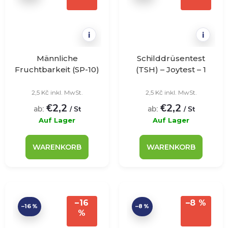
i
i
Männliche
Schilddrüsentest
Fruchtbarkeit (SP-10)
(TSH) – Joytest – 1
Test - JoyTest - 1
Stück
Stück
2,5 Kč inkl. MwSt.
2,5 Kč inkl. MwSt.
€2,2
€2,2
ab:
ab:
/ St
/ St
Auf Lager
Auf Lager
WARENKORB
WARENKORB
–16
–8 %
–16 %
–8 %
%