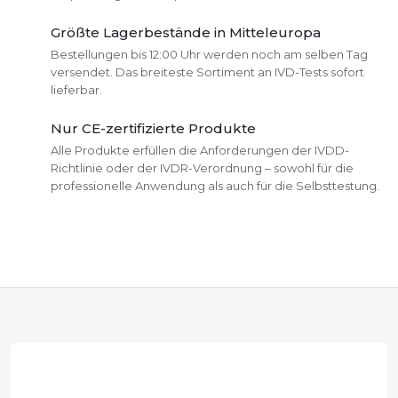
r
Größte Lagerbestände in Mitteleuropa
e
Bestellungen bis 12:00 Uhr werden noch am selben Tag
versendet. Das breiteste Sortiment an IVD-Tests sofort
l
lieferbar.
e
Nur CE-zertifizierte Produkte
Alle Produkte erfüllen die Anforderungen der IVDD-
m
Richtlinie oder der IVDR-Verordnung – sowohl für die
professionelle Anwendung als auch für die Selbsttestung.
e
n
t
F
e
d
u
e
ß