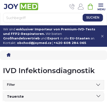
Zum
WAREN
Inhalt
springen
SUCHEN
Wir sind
exklusiver Importeur von Premium-IVD-Tests
und FFP2-Respiratoren.
Wir bieten
Großhandelsvertrieb
und
Export
in alle
EU-Staaten
an.
Kontakt:
obchod@joymed.cz
|
+420 608 284 065
.
Startseite
IVD Infektionsdiagnostik
Filter
P
Teuerste
Günstigste