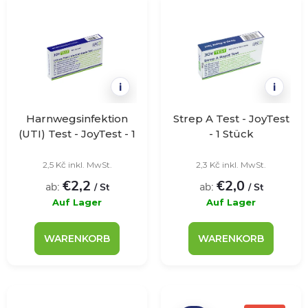
t
r
i
o
e
d
i
i
r
u
Harnwegsinfektion
Strep A Test - JoyTest
(UTI) Test - JoyTest - 1
- 1 Stück
u
Stück
k
2,5 Kč inkl. MwSt.
2,3 Kč inkl. MwSt.
n
€2,2
€2,0
t
ab:
ab:
/ St
/ St
Auf Lager
Auf Lager
g
e
WARENKORB
WARENKORB