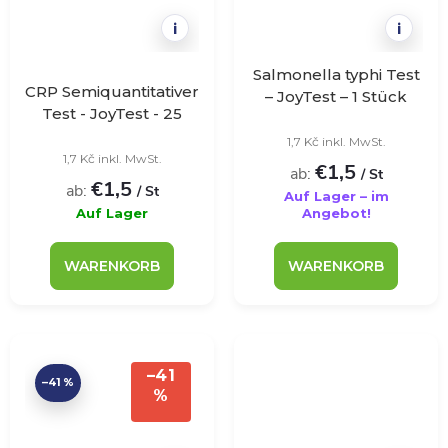
i
i
Salmonella typhi Test
CRP Semiquantitativer
– JoyTest – 1 Stück
Test - JoyTest - 25
Stück
1,7 Kč inkl. MwSt.
1,7 Kč inkl. MwSt.
€1,5
ab:
/ St
€1,5
ab:
/ St
Auf Lager – im
Auf Lager
Angebot!
WARENKORB
WARENKORB
–41
–41 %
%