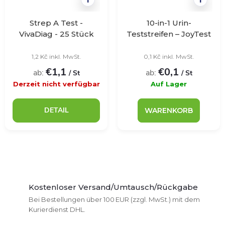
Strep A Test -
10-in-1 Urin-
VivaDiag - 25 Stück
Teststreifen – JoyTest
– 100 Stück
1,2 Kč inkl. MwSt.
0,1 Kč inkl. MwSt.
€1,1
€0,1
ab:
ab:
/ St
/ St
Derzeit nicht verfügbar
Auf Lager
DETAIL
WARENKORB
S
t
Kostenloser Versand/Umtausch/Rückgabe
Bei Bestellungen über 100 EUR (zzgl. MwSt.) mit dem
e
Kurierdienst DHL.