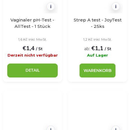
i
i
Vaginaler pH-Test -
Strep A test - JoyTest
AllTest - 1 Stück
- 25ks
1,6 Kč inkl. MwSt.
1,2 Kč inkl. MwSt.
€1,4
€1,1
ab:
/ St
/ St
Derzeit nicht verfügbar
Auf Lager
DETAIL
WARENKORB
i
i