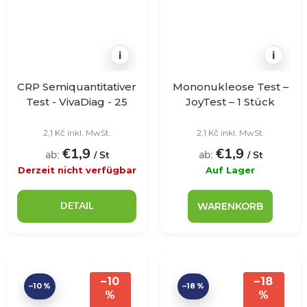
i
i
CRP Semiquantitativer
Mononukleose Test –
Test - VivaDiag - 25
JoyTest – 1 Stück
Stück
2,1 Kč inkl. MwSt.
2,1 Kč inkl. MwSt.
€1,9
€1,9
ab:
ab:
/ St
/ St
Derzeit nicht verfügbar
Auf Lager
DETAIL
WARENKORB
–10
–18
–10 %
–18 %
%
%