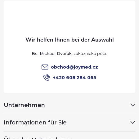
d
u
e
ß
r
z
L
e
i
Bc. Michael Dvořák
s
i
obchod
@
joymed.cz
t
l
+420 608 284 065
e
e
Unternehmen
Informationen für Sie