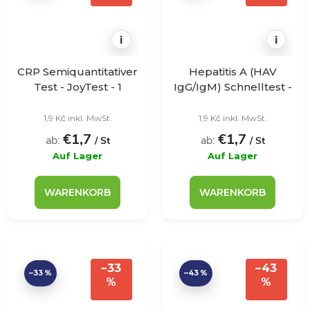
i
i
CRP Semiquantitativer
Hepatitis A (HAV
Test - JoyTest - 1
IgG/IgM) Schnelltest -
Stück
JoyTest - 1ks
1,9 Kč inkl. MwSt.
1,9 Kč inkl. MwSt.
€1,7
€1,7
ab:
ab:
/ St
/ St
Auf Lager
Auf Lager
WARENKORB
WARENKORB
–33
–43
–33 %
–43 %
%
%