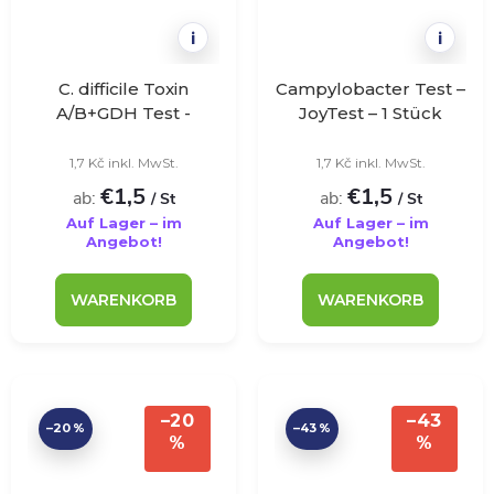
i
i
C. difficile Toxin
Campylobacter Test –
A/B+GDH Test -
JoyTest – 1 Stück
VivaDiag - 1 Stk
1,7 Kč inkl. MwSt.
1,7 Kč inkl. MwSt.
€1,5
€1,5
ab:
ab:
/ St
/ St
Auf Lager – im
Auf Lager – im
Angebot!
Angebot!
WARENKORB
WARENKORB
–20
–43
–20 %
–43 %
%
%