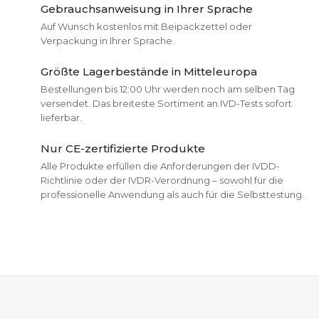
u
Gebrauchsanweisung in Ihrer Sprache
Auf Wunsch kostenlos mit Beipackzettel oder
e
Verpackung in Ihrer Sprache.
r
Größte Lagerbestände in Mitteleuropa
e
Bestellungen bis 12:00 Uhr werden noch am selben Tag
versendet. Das breiteste Sortiment an IVD-Tests sofort
l
lieferbar.
e
Nur CE-zertifizierte Produkte
Alle Produkte erfüllen die Anforderungen der IVDD-
m
Richtlinie oder der IVDR-Verordnung – sowohl für die
professionelle Anwendung als auch für die Selbsttestung.
e
n
t
F
e