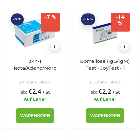
r
L
Meistverkauft
o
–7 %
–14
–7 %
–14 %
i
%
Alphabetisch
d
s
u
i
i
t
k
3-in-1
Borreliose (IgG/IgM)
e
Rota/Adeno/Noro
Test - JoyTest - 1
Test - VivaDiag - 25
Stück
t
Stück
2,7 Kč inkl. MwSt.
2,5 Kč inkl. MwSt.
d
€2,4
€2,2
ab:
ab:
s
/ St
/ St
e
Auf Lager
Auf Lager
o
r
WARENKORB
WARENKORB
r
P