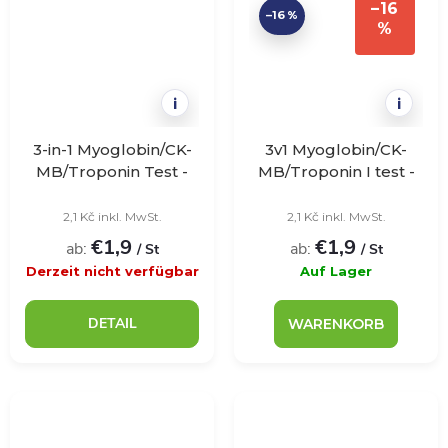
–16
–16 %
%
i
i
3-in-1 Myoglobin/CK-
3v1 Myoglobin/CK-
MB/Troponin Test -
MB/Troponin I test -
VivaDiag - 1 Stück
JoyTest - 1ks
2,1 Kč inkl. MwSt.
2,1 Kč inkl. MwSt.
€1,9
€1,9
ab:
ab:
/ St
/ St
Derzeit nicht verfügbar
Auf Lager
DETAIL
WARENKORB