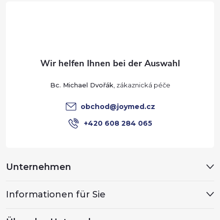
u
ß
z
e
Bc. Michael Dvořák
i
obchod
@
joymed.cz
l
+420 608 284 065
e
Unternehmen
Informationen für Sie