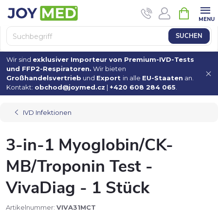
Zum
WAREN
Inhalt
springen
SUCHEN
Wir sind
exklusiver Importeur von Premium-IVD-Tests
und FFP2-Respiratoren.
Wir bieten
Großhandelsvertrieb
und
Export
in alle
EU-Staaten
an.
Kontakt:
obchod@joymed.cz
|
+420 608 284 065
.
IVD Infektionen
3-in-1 Myoglobin/CK-
MB/Troponin Test -
VivaDiag - 1 Stück
Artikelnummer:
VIVA31MCT