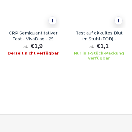
i
i
CRP Semiquantitativer
Test auf okkultes Blut
Test - VivaDiag - 25
im Stuhl (FOB) -
Stück
€1,9
VivaDiag - 25 Stück
€1,1
ab:
ab:
Derzeit nicht verfügbar
Nur in 1-Stück-Packung
verfügbar
WARENKORB
F