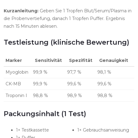
Kurzanleitung:
Geben Sie 1 Tropfen Blut/Serum/Plasma in
die Probenvertiefung, danach 1 Tropfen Puffer. Ergebnis
nach 15 Minuten ablesen.
Testleistung (klinische Bewertung)
Marker
Sensitivität
Spezifität
Genauigkeit
Myoglobin
99,9 %
97,7 %
98,1 %
CK-MB
99,9 %
99,6 %
99,6 %
Troponin I
98,8 %
98,9 %
98,8 %
Packungsinhalt (1 Test)
1× Testkassette
1× Gebrauchsanweisung
1× Puffer