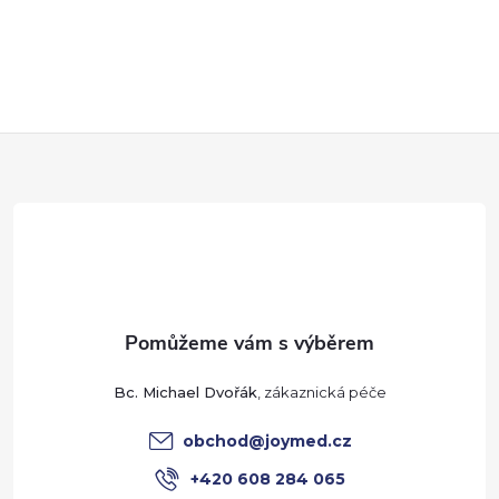
Z
á
p
a
t
Bc. Michael Dvořák
í
obchod
@
joymed.cz
+420 608 284 065