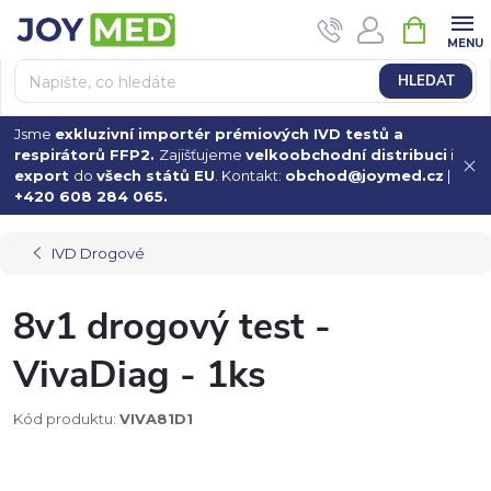
Přejít
NÁKUPN
na
KOŠÍK
obsah
HLEDAT
Jsme
exkluzivní importér prémiových IVD testů a
respirátorů FFP2.
Zajišťujeme
velkoobchodní distribuci
i
export
do
všech států EU
. Kontakt:
obchod@joymed.cz
|
+420 608 284 065.
IVD Drogové
8v1 drogový test -
VivaDiag - 1ks
Kód produktu:
VIVA81D1