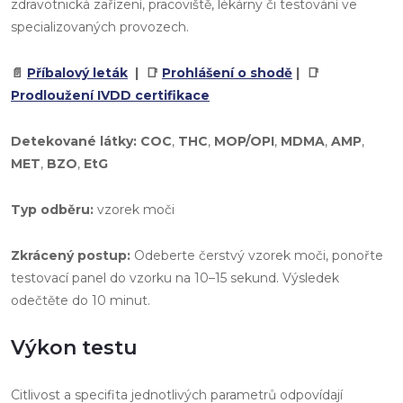
zdravotnická zařízení, pracoviště, lékárny či testování ve
specializovaných provozech.
📄
Příbalový leták
| 📑
Prohlášení o shodě
| 📑
Prodloužení IVDD certifikace
Detekované látky:
COC
,
THC
,
MOP/OPI
,
MDMA
,
AMP
,
MET
,
BZO
,
EtG
Typ odběru:
vzorek moči
Zkrácený postup:
Odeberte čerstvý vzorek moči, ponořte
testovací panel do vzorku na 10–15 sekund. Výsledek
odečtěte do 10 minut.
Výkon testu
Citlivost a specifita jednotlivých parametrů odpovídají