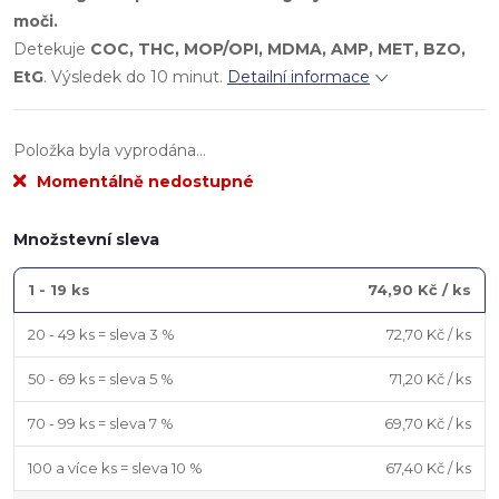
moči.
Detekuje
COC, THC, MOP/OPI, MDMA, AMP, MET, BZO,
EtG
. Výsledek do 10 minut.
Detailní informace
Položka byla vyprodána…
Momentálně nedostupné
Množstevní sleva
1 - 19 ks
74,90 Kč
/ ks
20 - 49 ks = sleva 3 %
72,70 Kč
/ ks
50 - 69 ks = sleva 5 %
71,20 Kč
/ ks
70 - 99 ks = sleva 7 %
69,70 Kč
/ ks
100 a více ks = sleva 10 %
67,40 Kč
/ ks