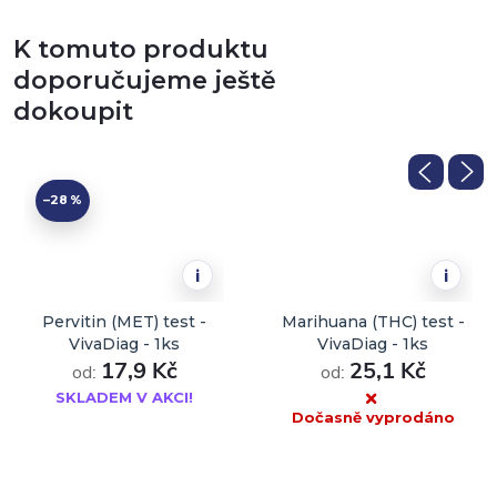
K tomuto produktu
doporučujeme ještě
dokoupit
–28 %
i
i
Pervitin (MET) test -
Marihuana (THC) test -
VivaDiag - 1ks
VivaDiag - 1ks
17,9 Kč
25,1 Kč
od:
od:
SKLADEM V AKCI!
Dočasně vyprodáno
DO KOŠÍKU
DO KOŠÍKU