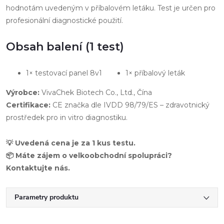
hodnotám uvedeným v příbalovém letáku. Test je určen pro
profesionální diagnostické použití.
Obsah balení (1 test)
1× testovací panel 8v1
1× příbalový leták
Výrobce:
VivaChek Biotech Co., Ltd., Čína
Certifikace:
CE značka dle IVDD 98/79/ES – zdravotnický
prostředek pro in vitro diagnostiku.
💡 Uvedená cena je za 1 kus testu.
📦 Máte zájem o velkoobchodní spolupráci?
Kontaktujte nás.
Parametry produktu