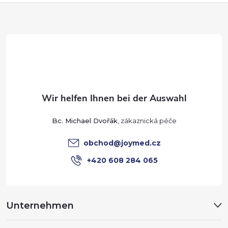
F
u
ß
z
e
Bc. Michael Dvořák
i
obchod
@
joymed.cz
l
+420 608 284 065
e
Unternehmen