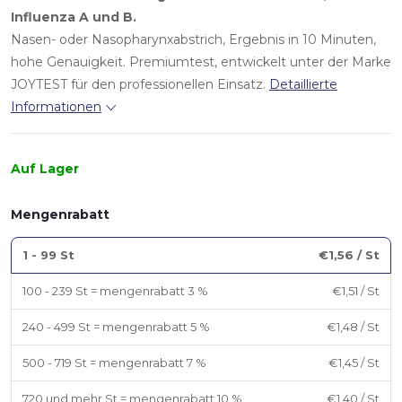
Influenza A und B.
Nasen- oder Nasopharynxabstrich, Ergebnis in 10 Minuten,
hohe Genauigkeit. Premiumtest, entwickelt unter der Marke
JOYTEST für den professionellen Einsatz.
Detaillierte
Informationen
Auf Lager
Mengenrabatt
1 - 99 St
€1,56
/ St
100 - 239 St = mengenrabatt 3 %
€1,51
/ St
240 - 499 St = mengenrabatt 5 %
€1,48
/ St
500 - 719 St = mengenrabatt 7 %
€1,45
/ St
720 und mehr St = mengenrabatt 10 %
€1,40
/ St