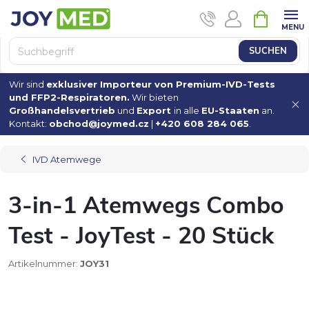
Zum
WAREN
Inhalt
springen
SUCHEN
Wir sind
exklusiver Importeur von Premium-IVD-Tests
und FFP2-Respiratoren.
Wir bieten
Großhandelsvertrieb
und
Export
in alle
EU-Staaten
an.
Kontakt:
obchod@joymed.cz
|
+420 608 284 065
.
IVD Atemwege
3-in-1 Atemwegs Combo
Test - JoyTest - 20 Stück
Artikelnummer:
JOY31