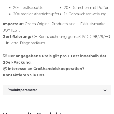
20× Testkassette
20× Röhrchen mit Puffer
20× steriler Abstrichtupfer
1× Gebrauchsanweisung
Importeur:
Czech Original Products s.r.o. – Exklusivmarke
JOYTEST.
Zertifizierung:
CE-Kennzeichnung gemäß IVDD 98/79/EG
– In-vitro-Diagnostikum.
💡 Der angegebene Preis gilt pro 1 Test innerhalb der
20er-Packung.
📦 Interesse an Großhandelskooperation?
Kontaktieren Sie uns.
Produktparameter