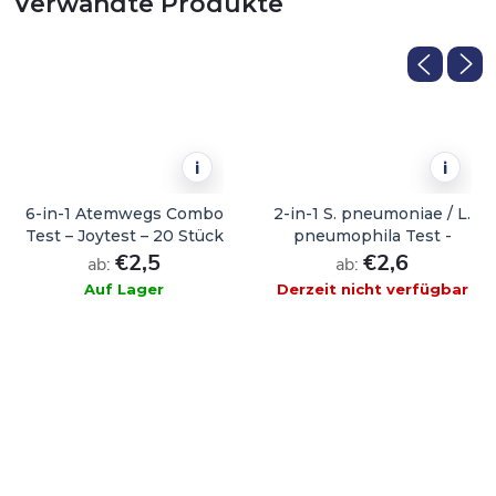
Verwandte Produkte
i
i
6-in-1 Atemwegs Combo
2-in-1 S. pneumoniae / L.
Test – Joytest – 20 Stück
pneumophila Test -
€2,5
JoyTest - 1 Stück
€2,6
ab:
ab:
Auf Lager
Derzeit nicht verfügbar
WARENKORB