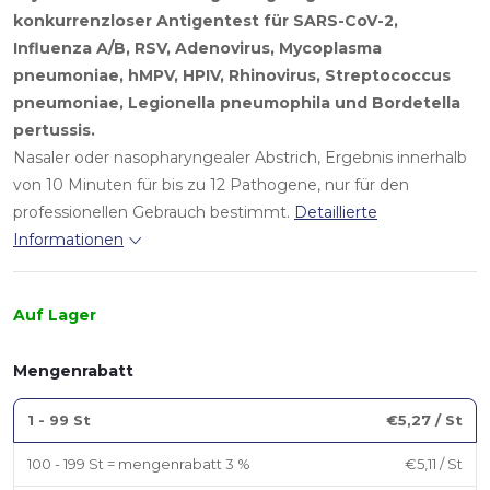
konkurrenzloser Antigentest für
SARS-CoV-2
,
Influenza A/B
,
RSV
,
Adenovirus
,
Mycoplasma
pneumoniae
,
hMPV
,
HPIV
,
Rhinovirus
,
Streptococcus
pneumoniae
,
Legionella pneumophila
und
Bordetella
pertussis
.
Nasaler oder nasopharyngealer Abstrich, Ergebnis innerhalb
von 10 Minuten für bis zu 12 Pathogene, nur für den
professionellen Gebrauch bestimmt.
Detaillierte
Informationen
Auf Lager
Mengenrabatt
1 - 99 St
€5,27
/ St
100 - 199 St = mengenrabatt 3 %
€5,11
/ St