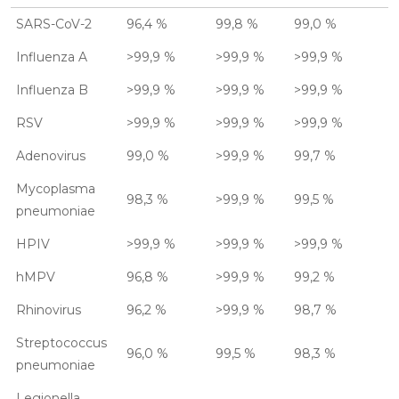
SARS-CoV-2
96,4 %
99,8 %
99,0 %
Influenza A
>99,9 %
>99,9 %
>99,9 %
Influenza B
>99,9 %
>99,9 %
>99,9 %
RSV
>99,9 %
>99,9 %
>99,9 %
Adenovirus
99,0 %
>99,9 %
99,7 %
Mycoplasma
98,3 %
>99,9 %
99,5 %
pneumoniae
HPIV
>99,9 %
>99,9 %
>99,9 %
hMPV
96,8 %
>99,9 %
99,2 %
Rhinovirus
96,2 %
>99,9 %
98,7 %
Streptococcus
96,0 %
99,5 %
98,3 %
pneumoniae
Legionella