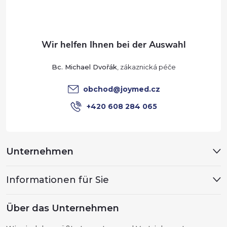
ß
z
e
Bc. Michael Dvořák
i
obchod
@
joymed.cz
l
+420 608 284 065
e
Unternehmen
Informationen für Sie
Über das Unternehmen