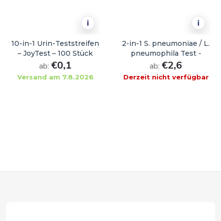
i
i
10-in-1 Urin-Teststreifen
2-in-1 S. pneumoniae / L.
– JoyTest – 100 Stück
pneumophila Test -
€0,1
JoyTest - 1 Stück
€2,6
ab:
ab:
Versand am 7.8.2026
Derzeit nicht verfügbar
WARENKORB
F
u