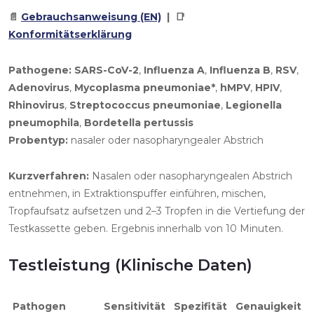
📄
Gebrauchsanweisung (EN)
| 📑
Konformitätserklärung
Pathogene:
SARS-CoV-2
,
Influenza A
,
Influenza B
,
RSV
,
Adenovirus
,
Mycoplasma pneumoniae*
,
hMPV
,
HPIV
,
Rhinovirus
,
Streptococcus pneumoniae
,
Legionella
pneumophila
,
Bordetella pertussis
Probentyp:
nasaler oder nasopharyngealer Abstrich
Kurzverfahren:
Nasalen oder nasopharyngealen Abstrich
entnehmen, in Extraktionspuffer einführen, mischen,
Tropfaufsatz aufsetzen und 2–3 Tropfen in die Vertiefung der
Testkassette geben. Ergebnis innerhalb von 10 Minuten.
Testleistung (Klinische Daten)
Pathogen
Sensitivität
Spezifität
Genauigkeit