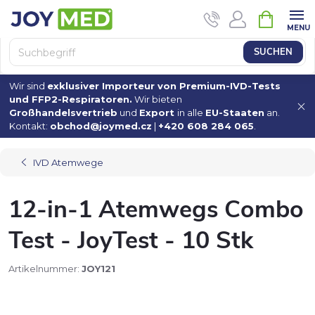
Zum
WAREN
Inhalt
springen
SUCHEN
Wir sind
exklusiver Importeur von Premium-IVD-Tests
und FFP2-Respiratoren.
Wir bieten
Großhandelsvertrieb
und
Export
in alle
EU-Staaten
an.
Kontakt:
obchod@joymed.cz
|
+420 608 284 065
.
IVD Atemwege
12-in-1 Atemwegs Combo
Test - JoyTest - 10 Stk
Artikelnummer:
JOY121