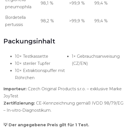
98,1 %
>99,9 %
99,4 %
pneumophila
Bordetella
98,2 %
>99,9 %
99,4 %
pertussis
Packungsinhalt
10× Testkassette
1× Gebrauchsanweisung
10× steriler Tupfer
(CZ/EN)
10× Extraktionspuffer mit
Röhrchen
Importeur:
Czech Original Products s.r.o. – exklusive Marke
JoyTest
Zertifizierung:
CE-Kennzeichnung gemäß IVDD 98/79/EG
– In-vitro-Diagnostikum.
💡 Der angegebene Preis gilt für 1 Test.